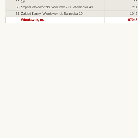
19
60
Szpital Wojewódzki, Włocławek ul. Wieniecka 49
211
61
Zakład Karny, Włocławek ul. Bartnicka 10
1042
Włocławek, m.
97048