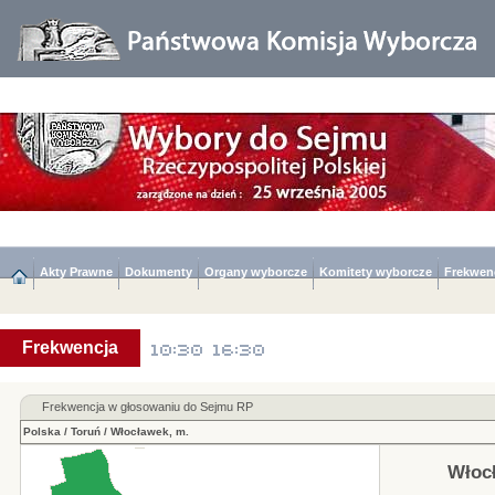
Akty Prawne
Dokumenty
Organy wyborcze
Komitety wyborcze
Frekwen
Frekwencja
Frekwencja w głosowaniu do Sejmu RP
Polska
/
Toruń
/
Włocławek, m.
Włoc