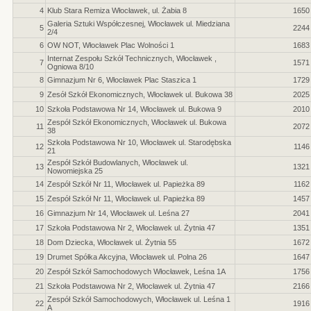
4
Klub Stara Remiza Włocławek, ul. Żabia 8
1650
Galeria Sztuki Współczesnej, Włocławek ul. Miedziana
5
2244
2/4
6
OW NOT, Włocławek Plac Wolności 1
1683
Internat Zespołu Szkół Technicznych, Włocławek ,
7
1571
Ogniowa 8/10
8
Gimnazjum Nr 6, Włocławek Plac Staszica 1
1729
9
Zesół Szkół Ekonomicznych, Włocławek ul. Bukowa 38
2025
10
Szkoła Podstawowa Nr 14, Włocławek ul. Bukowa 9
2010
Zespół Szkół Ekonomicznych, Włocławek ul. Bukowa
11
2072
38
Szkoła Podstawowa Nr 10, Włocławek ul. Starodębska
12
1146
21
Zespół Szkół Budowlanych, Włocławek ul.
13
1321
Nowomiejska 25
14
Zespół Szkół Nr 11, Włocławek ul. Papieżka 89
1162
15
Zespół Szkół Nr 11, Włocławek ul. Papieżka 89
1457
16
Gimnazjum Nr 14, Włocławek ul. Leśna 27
2041
17
Szkoła Podstawowa Nr 2, Włocławek ul. Żytnia 47
1351
18
Dom Dziecka, Włocławek ul. Żytnia 55
1672
19
Drumet Spółka Akcyjna, Włocławek ul. Polna 26
1647
20
Zespół Szkół Samochodowych Włocławek, Leśna 1A
1756
21
Szkoła Podstawowa Nr 2, Włocławek ul. Żytnia 47
2166
Zespół Szkół Samochodowych, Włocławek ul. Leśna 1
22
1916
A