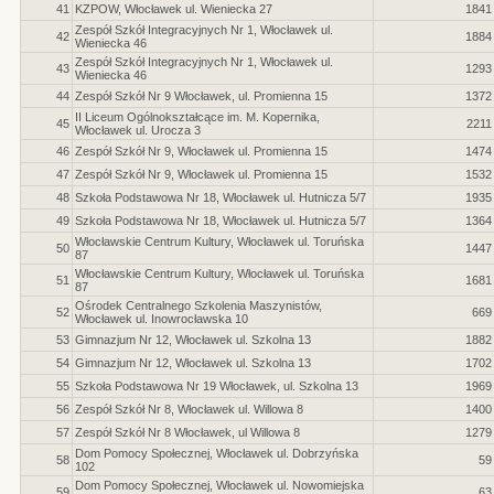
41
KZPOW, Włocławek ul. Wieniecka 27
1841
Zespół Szkół Integracyjnych Nr 1, Włocławek ul.
42
1884
Wieniecka 46
Zespół Szkół Integracyjnych Nr 1, Włocławek ul.
43
1293
Wieniecka 46
44
Zespół Szkół Nr 9 Włocławek, ul. Promienna 15
1372
II Liceum Ogólnokształcące im. M. Kopernika,
45
2211
Włocławek ul. Urocza 3
46
Zespół Szkół Nr 9, Włocławek ul. Promienna 15
1474
47
Zespół Szkół Nr 9, Włocławek ul. Promienna 15
1532
48
Szkoła Podstawowa Nr 18, Włocławek ul. Hutnicza 5/7
1935
49
Szkoła Podstawowa Nr 18, Włocławek ul. Hutnicza 5/7
1364
Włocławskie Centrum Kultury, Włocławek ul. Toruńska
50
1447
87
Włocławskie Centrum Kultury, Włocławek ul. Toruńska
51
1681
87
Ośrodek Centralnego Szkolenia Maszynistów,
52
669
Włocławek ul. Inowrocławska 10
53
Gimnazjum Nr 12, Włocławek ul. Szkolna 13
1882
54
Gimnazjum Nr 12, Włocławek ul. Szkolna 13
1702
55
Szkoła Podstawowa Nr 19 Włocławek, ul. Szkolna 13
1969
56
Zespół Szkół Nr 8, Włocławek ul. Willowa 8
1400
57
Zespół Szkół Nr 8 Włocławek, ul Willowa 8
1279
Dom Pomocy Społecznej, Włocławek ul. Dobrzyńska
58
59
102
Dom Pomocy Społecznej, Włocławek ul. Nowomiejska
59
63