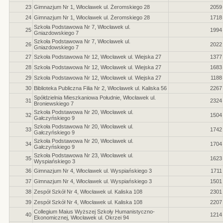
23
Gimnazjum Nr 1, Włocławek ul. Żeromskiego 28
2059
24
Gimnazjum Nr 1, Włocławek ul. Żeromskiego 28
1718
Szkoła Podstawowa Nr 7, Włocławek ul.
25
1994
Gniazdowskiego 7
Szkoła Podstawowa Nr 7, Włocławek ul.
26
2022
Gniazdowskiego 7
27
Szkoła Podstawowa Nr 12, Włocławek ul. Wiejska 27
1377
28
Szkoła Podstawowa Nr 12, Włocławek ul. Wiejska 27
1683
29
Szkoła Podstawowa Nr 12, Włocławek ul. Wiejska 27
1188
30
Biblioteka Publiczna Filia Nr 2, Włocławek ul. Kaliska 56
2267
Spółdzielnia Mieszkaniowa Południe, Włocławek ul.
31
2324
Broniewskiego 7
Szkoła Podstawowa Nr 20, Włocławek ul.
32
1504
Gałczyńskiego 9
Szkoła Podstawowa Nr 20, Włocławek ul.
33
1742
Gałczyńskiego 9
Szkoła Podstawowa Nr 20, Włocławek ul.
34
1704
Gałczyńskiego 9
Szkoła Podstawowa Nr 23, Włocławek ul.
35
1623
Wyspiańskiego 3
36
Gimnazjum Nr 4, Włocławek ul. Wyspiańskiego 3
1711
37
Gimnazjum Nr 4, Włocławek ul. Wyspiańskiego 3
1501
38
Zespół Szkół Nr 4, Włocławek ul. Kaliska 108
2301
39
Zespół Szkół Nr 4, Włocławek ul. Kaliska 108
2207
Collegium Maius Wyższej Szkoły Humanistyczno-
40
1214
Ekonomicznej, Włocławek ul. Okrzei 94