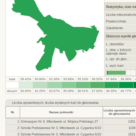
Statystyka, stan na
Liczba mieszkańców
Powierzchnia:
Zaludnienie:
Zbiorcze wyniki g
L. obwodów:
L. obw. z których
spłynęły dane:
L. upr. do głos.:
L. wyd. kart:
brak
29.42%
30.84%
32.26%
33.68%
35.10%
36.52%
37.94%
39.36%
.
.
.
.
.
.
.
.
.
.
danych
30.83%
32.25%
33.67%
35.09%
36.51%
37.93%
39.35%
40.77%
Liczba
uprawnionych, liczba wydanych kart do głosowania
Liczba uprawnionych
Nr
Nazwa jednostki
do głosowania
1
Gimnazjum Nr 9, Włocławek ul. Wojska Polskiego 27
1301
2
Szkoła Podstawowa Nr 3, Włocławek ul. Cyganka 6/10
1158
3
Szkoła Podstawowa Nr 3, Włocławek ul. Cyganka 6/10
1521