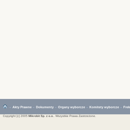
Akty Prawne
Dokumenty
Organy wyborcze
Komitety wyborcze
Fre
Copyright [c] 2005
Mikrobit Sp. z o.o.
. Wszystkie Prawa Zastrzeżone.