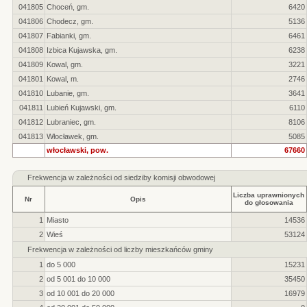
041805
Choceń, gm.
6420
041806
Chodecz, gm.
5136
041807
Fabianki, gm.
6461
041808
Izbica Kujawska, gm.
6238
041809
Kowal, gm.
3221
041801
Kowal, m.
2746
041810
Lubanie, gm.
3641
041811
Lubień Kujawski, gm.
6110
041812
Lubraniec, gm.
8106
041813
Włocławek, gm.
5085
włocławski, pow.
67660
Frekwencja w zależności od siedziby komisji obwodowej
Liczba uprawnionych
Nr
Opis
do głosowania
1
Miasto
14536
2
Wieś
53124
Frekwencja w zależności od liczby mieszkańców gminy
1
do 5 000
15231
2
od 5 001 do 10 000
35450
3
od 10 001 do 20 000
16979