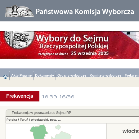
Akty Prawne
Dokumenty
Organy wyborcze
Komitety wyborcze
Frekwen
Frekwencja
Frekwencja w głosowaniu do Sejmu RP
Polska
/
Toruń
/
włocławski, pow.
...
włocła