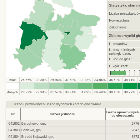
Statystyka, stan na
Liczba mieszkańców
Powierzchnia:
Zaludnienie:
Zbiorcze wyniki g
L. obwodów:
L. obw. z których
spłynęły dane:
L. upr. do głos.:
L. wyd. kart:
brak
26.66%
28.30%
29.94%
31.58%
33.22%
34.86%
36.50%
38.14%
.
.
.
.
.
.
.
.
.
.
danych
28.29%
29.93%
31.57%
33.21%
34.85%
36.49%
38.13%
39.77%
Liczba
uprawnionych, liczba wydanych kart do głosowania
Liczba uprawnionych
Nr
Nazwa jednostki
do głosowania
041802
Baruchowo, gm.
2776
041803
Boniewo, gm.
2847
041804
Brześć Kujawski, gm.
8873