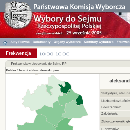
Akty Prawne
Dokumenty
Organy wyborcze
Komitety wyborcze
Frekwen
Frekwencja
Frekwencja w głosowaniu do Sejmu RP
Polska
/
Toruń
/
aleksandrowski, pow.
...
aleksand
Statystyka, stan na
Liczba mieszkańców
Powierzchnia:
Zaludnienie:
Zbiorcze wyniki g
L. obwodów: