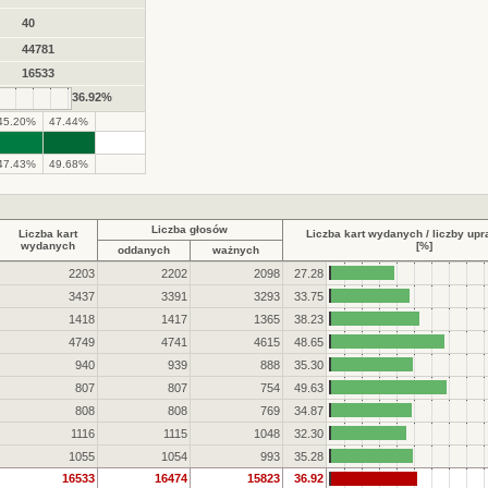
40
44781
16533
36.92%
45.20%
47.44%
.
.
47.43%
49.68%
Liczba głosów
Liczba kart
Liczba kart wydanych / liczby up
wydanych
[%]
oddanych
ważnych
2203
2202
2098
27.28
3437
3391
3293
33.75
1418
1417
1365
38.23
4749
4741
4615
48.65
940
939
888
35.30
807
807
754
49.63
808
808
769
34.87
1116
1115
1048
32.30
1055
1054
993
35.28
16533
16474
15823
36.92