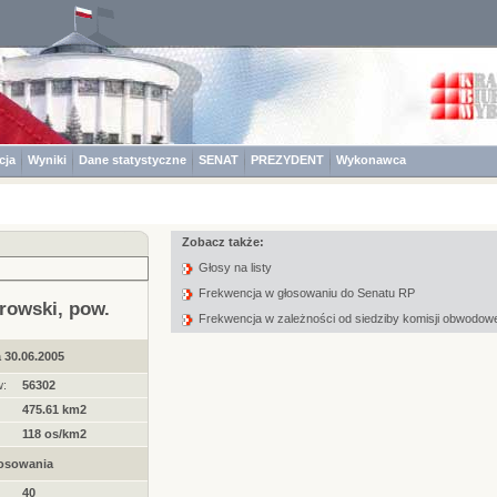
cja
Wyniki
Dane statystyczne
SENAT
PREZYDENT
Wykonawca
Zobacz także:
Głosy na listy
Frekwencja w głosowaniu do Senatu RP
rowski, pow.
Frekwencja w zależności od siedziby komisji obwodowe
 30.06.2005
:
56302
475.61 km2
118 os/km2
łosowania
40