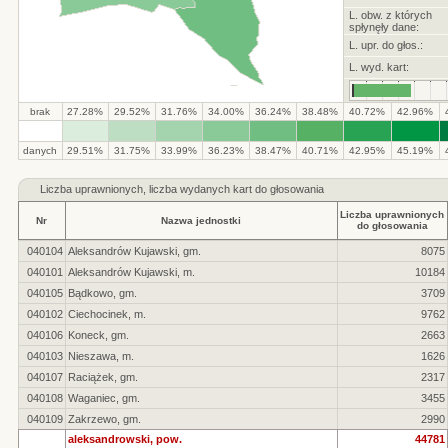
L. obw. z których
spłynęły dane:
L. upr. do głos.:
L. wyd. kart:
brak
27.28%
29.52%
31.76%
34.00%
36.24%
38.48%
40.72%
42.96%
.
.
.
.
.
.
.
.
.
.
danych
29.51%
31.75%
33.99%
36.23%
38.47%
40.71%
42.95%
45.19%
Liczba
uprawnionych, liczba wydanych kart do głosowania
Liczba uprawnionych
Nr
Nazwa jednostki
do głosowania
040104
Aleksandrów Kujawski, gm.
8075
040101
Aleksandrów Kujawski, m.
10184
040105
Bądkowo, gm.
3709
040102
Ciechocinek, m.
9762
040106
Koneck, gm.
2663
040103
Nieszawa, m.
1626
040107
Raciążek, gm.
2317
040108
Waganiec, gm.
3455
040109
Zakrzewo, gm.
2990
aleksandrowski, pow.
44781