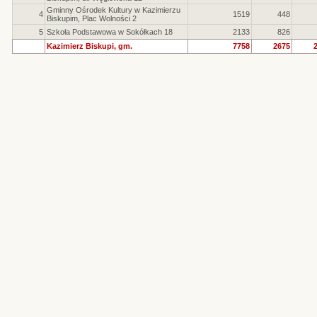
Gminny Ośrodek Kultury w Kazimierzu
4
1519
448
Biskupim, Plac Wolności 2
5
Szkoła Podstawowa w Sokółkach 18
2133
826
Kazimierz Biskupi, gm.
7758
2675