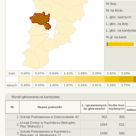
Nr listy:
Nr na liście:
L. głos. ważnych:
L. głos. na listę:
L. głos. na kandydat
% gł. na kand:
brak
0.00%
0.47%
0.94%
1.41%
1.88%
2.35%
2.82%
3.29%
.
.
.
.
.
.
.
.
.
.
danych
0.46%
0.93%
1.40%
1.87%
2.34%
2.81%
3.28%
3.75%
Wyniki głosowania na kandydata
L. uprawnionych
liczba kart
Nr
Nazwa jednostki
do głosowania
wydanych
oddan
1
Szkoła Podstawowa w Dobrosołowie 42
952
305
Urząd Gminy w Kazimierzu Biskupim,
2
1564
531
Plac Wolności 1
Szkoła Podstawowa w Kazimierzu
3
1590
565
Biskupim, ul. Węglewska 12