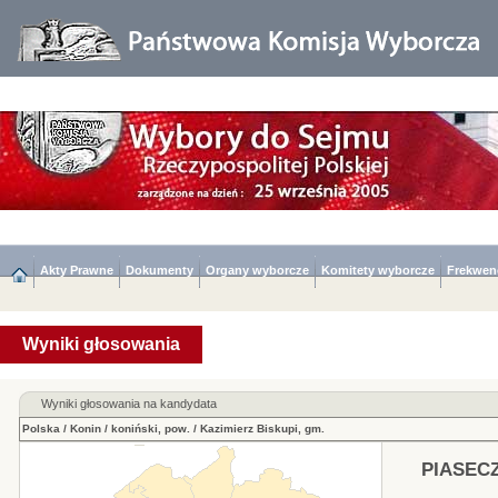
Akty Prawne
Dokumenty
Organy wyborcze
Komitety wyborcze
Frekwen
Wyniki głosowania
Wyniki głosowania na kandydata
Polska
/
Konin
/
koniński, pow.
/
Kazimierz Biskupi, gm.
PIASEC