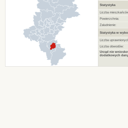
Statystyka
Liczba mieszkańców
Powierzchnia:
Zaludnienie:
Statystyka w wybo
Liczba uprawnionyc
Liczba obwodów:
Urząd nie wniosko
dodatkowych dany