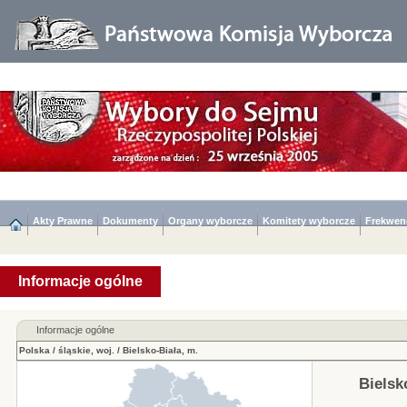
Akty Prawne
Dokumenty
Organy wyborcze
Komitety wyborcze
Frekwen
Informacje ogólne
Informacje ogólne
Polska
/
śląskie, woj.
/
Bielsko-Biała, m.
Bielsk