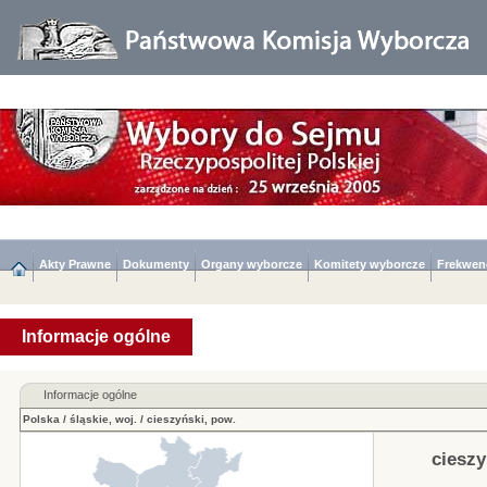
Akty Prawne
Dokumenty
Organy wyborcze
Komitety wyborcze
Frekwen
Informacje ogólne
Informacje ogólne
Polska
/
śląskie, woj.
/
cieszyński, pow.
cieszy