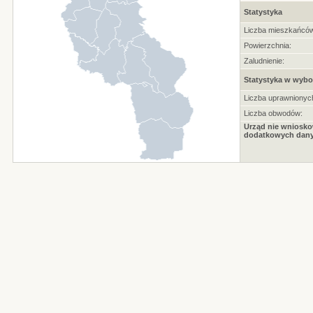
Statystyka
Liczba mieszkańców
Powierzchnia:
Zaludnienie:
Statystyka w wybo
Liczba uprawnionyc
Liczba obwodów:
Urząd nie wniosko
dodatkowych dany