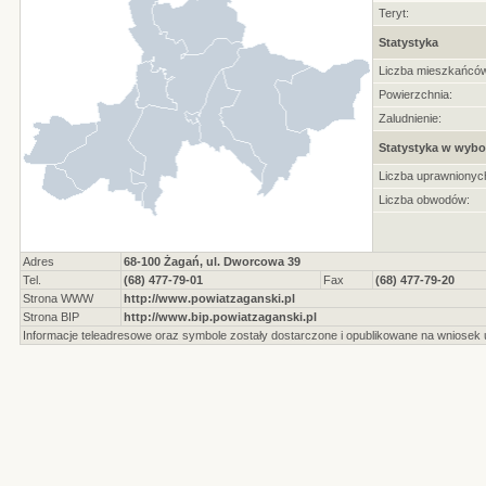
Teryt:
Statystyka
Liczba mieszkańców
Powierzchnia:
Zaludnienie:
Statystyka w wybo
Liczba uprawnionyc
Liczba obwodów:
Adres
68-100 Żagań, ul. Dworcowa 39
Tel.
(68) 477-79-01
Fax
(68) 477-79-20
Strona WWW
http://www.powiatzaganski.pl
Strona BIP
http://www.bip.powiatzaganski.pl
Informacje teleadresowe oraz symbole zostały dostarczone i opublikowane na wniosek 