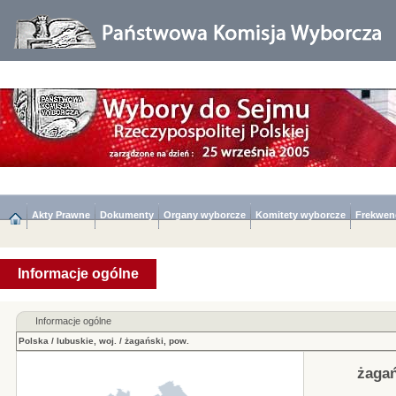
Akty Prawne
Dokumenty
Organy wyborcze
Komitety wyborcze
Frekwen
Informacje ogólne
Informacje ogólne
Polska
/
lubuskie, woj.
/
żagański, pow.
żagań