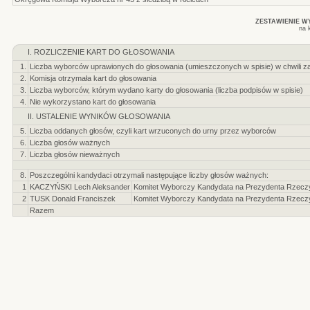
ZESTAWIENIE 
na 
I. ROZLICZENIE KART DO GŁOSOWANIA
1.
Liczba wyborców uprawionych do głosowania (umieszczonych w spisie) w chwili z
2.
Komisja otrzymała kart do głosowania
3.
Liczba wyborców, którym wydano karty do głosowania (liczba podpisów w spisie)
4.
Nie wykorzystano kart do głosowania
II. USTALENIE WYNIKÓW GŁOSOWANIA
5.
Liczba oddanych głosów, czyli kart wrzuconych do urny przez wyborców
6.
Liczba głosów ważnych
7.
Liczba głosów nieważnych
8.
Poszczególni kandydaci otrzymali następujące liczby głosów ważnych:
1
KACZYŃSKI Lech Aleksander
Komitet Wyborczy Kandydata na Prezydenta Rzeczyp
2
TUSK Donald Franciszek
Komitet Wyborczy Kandydata na Prezydenta Rzeczyp
Razem