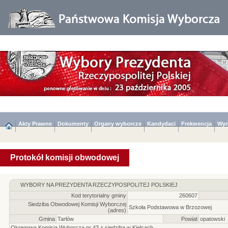
Akty Prawne
Dokumenty
Organy wyborcze
Kandydaci
Frekwencja
Wyn
Protokół komisji obwodowej
WYBORY NA PREZYDENTA RZECZYPOSPOLITEJ POLSKIEJ
Kod terytorialny gminy
260607
Siedziba Obwodowej Komisji Wyborczej
Szkoła Podstawowa w Brzozowej
(adres)
Gmina
Tarłów
Powiat
opatowski
Okręgowa Komisja Wyborcza nr 43 z siedzibą w Kielcach