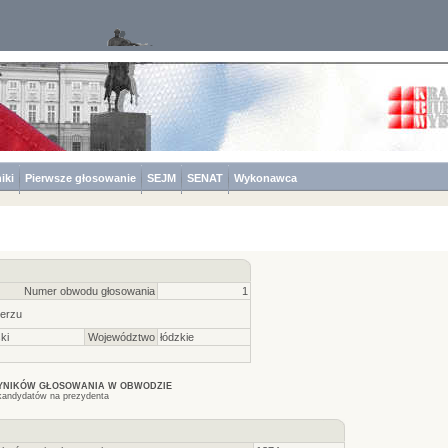
iki
Pierwsze głosowanie
SEJM
SENAT
Wykonawca
Numer obwodu głosowania
1
erzu
ki
Województwo
łódzkie
WYNIKÓW GŁOSOWANIA W OBWODZIE
kandydatów na prezydenta