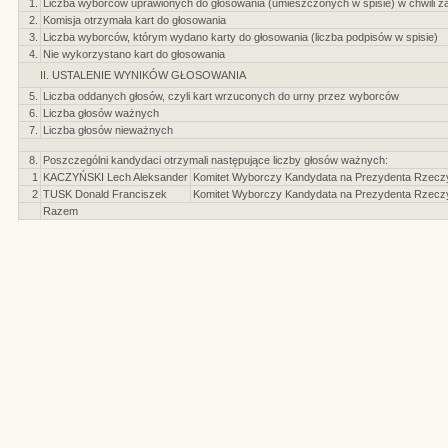
1.
Liczba wyborców uprawionych do głosowania (umieszczonych w spisie) w chwili z
2.
Komisja otrzymała kart do głosowania
3.
Liczba wyborców, którym wydano karty do głosowania (liczba podpisów w spisie)
4.
Nie wykorzystano kart do głosowania
II. USTALENIE WYNIKÓW GŁOSOWANIA
5.
Liczba oddanych głosów, czyli kart wrzuconych do urny przez wyborców
6.
Liczba głosów ważnych
7.
Liczba głosów nieważnych
8.
Poszczególni kandydaci otrzymali następujące liczby głosów ważnych:
1
KACZYŃSKI Lech Aleksander
Komitet Wyborczy Kandydata na Prezydenta Rzeczyp
2
TUSK Donald Franciszek
Komitet Wyborczy Kandydata na Prezydenta Rzeczyp
Razem