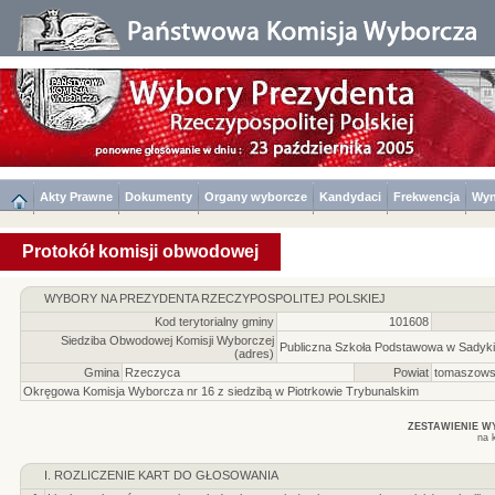
Akty Prawne
Dokumenty
Organy wyborcze
Kandydaci
Frekwencja
Wyn
Protokół komisji obwodowej
WYBORY NA PREZYDENTA RZECZYPOSPOLITEJ POLSKIEJ
Kod terytorialny gminy
101608
Siedziba Obwodowej Komisji Wyborczej
Publiczna Szkoła Podstawowa w Sadyki
(adres)
Gmina
Rzeczyca
Powiat
tomaszows
Okręgowa Komisja Wyborcza nr 16 z siedzibą w Piotrkowie Trybunalskim
ZESTAWIENIE 
na 
I. ROZLICZENIE KART DO GŁOSOWANIA