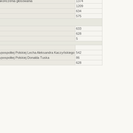
akończenia głosowania
1374
1209
634
575
633
628
5
ospolitej Polskiej Lecha Aleksandra Kaczyńskiego
542
ospolitej Polskiej Donalda Tuska
86
628