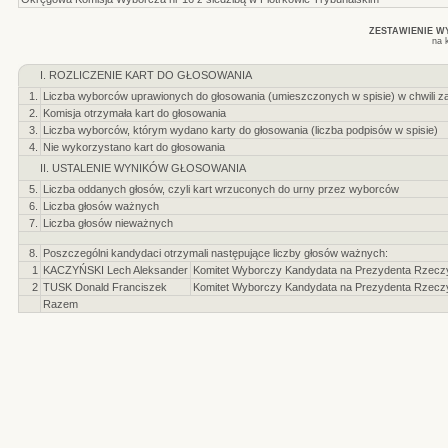
ZESTAWIENIE 
na 
I. ROZLICZENIE KART DO GŁOSOWANIA
1.
Liczba wyborców uprawionych do głosowania (umieszczonych w spisie) w chwili z
2.
Komisja otrzymała kart do głosowania
3.
Liczba wyborców, którym wydano karty do głosowania (liczba podpisów w spisie)
4.
Nie wykorzystano kart do głosowania
II. USTALENIE WYNIKÓW GŁOSOWANIA
5.
Liczba oddanych głosów, czyli kart wrzuconych do urny przez wyborców
6.
Liczba głosów ważnych
7.
Liczba głosów nieważnych
8.
Poszczególni kandydaci otrzymali następujące liczby głosów ważnych:
1
KACZYŃSKI Lech Aleksander
Komitet Wyborczy Kandydata na Prezydenta Rzeczyp
2
TUSK Donald Franciszek
Komitet Wyborczy Kandydata na Prezydenta Rzeczyp
Razem