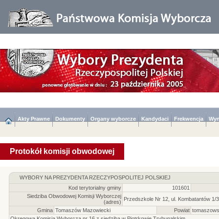
Akty Prawne
Dokumenty
Organy wyborcze
Kandydaci
Frekwencja
Wyn
Protokół komisji obwodowej
WYBORY NA PREZYDENTA RZECZYPOSPOLITEJ POLSKIEJ
Kod terytorialny gminy
101601
Siedziba Obwodowej Komisji Wyborczej
Przedszkole Nr 12, ul. Kombatantów 1/3
(adres)
Gmina
Tomaszów Mazowiecki
Powiat
tomaszows
Okręgowa Komisja Wyborcza nr 16 z siedzibą w Piotrkowie Trybunalskim