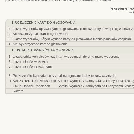
ZESTAWIENIE 
na 
I. ROZLICZENIE KART DO GŁOSOWANIA
1.
Liczba wyborców uprawionych do głosowania (umieszczonych w spisie) w chwili z
2.
Komisja otrzymała kart do głosowania
3.
Liczba wyborców, którym wydano karty do głosowania (liczba podpisów w spisie)
4.
Nie wykorzystano kart do głosowania
II. USTALENIE WYNIKÓW GŁOSOWANIA
5.
Liczba oddanych głosów, czyli kart wrzuconych do urny przez wyborców
6.
Liczba głosów ważnych
7.
Liczba głosów nieważnych
8.
Poszczególni kandydaci otrzymali następujące liczby głosów ważnych:
1
KACZYŃSKI Lech Aleksander
Komitet Wyborczy Kandydata na Prezydenta Rzeczyp
2
TUSK Donald Franciszek
Komitet Wyborczy Kandydata na Prezydenta Rzeczyp
Razem