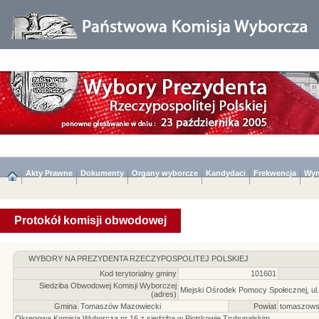
Akty Prawne
Dokumenty
Organy wyborcze
Kandydaci
Frekwencja
Wyn
Protokół komisji obwodowej
WYBORY NA PREZYDENTA RZECZYPOSPOLITEJ POLSKIEJ
Kod terytorialny gminy
101601
Siedziba Obwodowej Komisji Wyborczej
Miejski Ośrodek Pomocy Społecznej, ul.
(adres)
Gmina
Tomaszów Mazowiecki
Powiat
tomaszows
Okręgowa Komisja Wyborcza nr 16 z siedzibą w Piotrkowie Trybunalskim