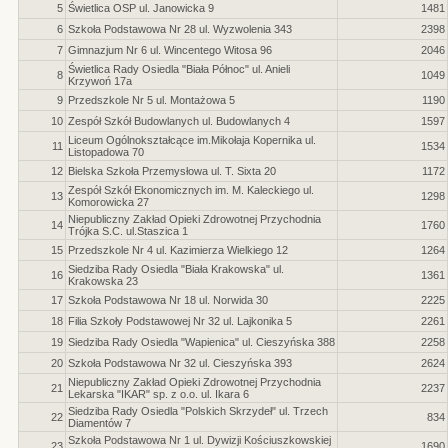
5
Świetlica OSP ul. Janowicka 9
1481
6
Szkoła Podstawowa Nr 28 ul. Wyzwolenia 343
2398
7
Gimnazjum Nr 6 ul. Wincentego Witosa 96
2046
Świetlica Rady Osiedla "Biała Północ" ul. Anieli
8
1049
Krzywoń 17a
9
Przedszkole Nr 5 ul. Montażowa 5
1190
10
Zespół Szkół Budowlanych ul. Budowlanych 4
1597
Liceum Ogólnokształcące im.Mikołaja Kopernika ul.
11
1534
Listopadowa 70
12
Bielska Szkoła Przemysłowa ul. T. Sixta 20
1172
Zespół Szkół Ekonomicznych im. M. Kaleckiego ul.
13
1298
Komorowicka 27
Niepubliczny Zakład Opieki Zdrowotnej Przychodnia
14
1760
Trójka S.C. ul.Staszica 1
15
Przedszkole Nr 4 ul. Kazimierza Wielkiego 12
1264
Siedziba Rady Osiedla "Biała Krakowska" ul.
16
1361
Krakowska 23
17
Szkoła Podstawowa Nr 18 ul. Norwida 30
2225
18
Filia Szkoły Podstawowej Nr 32 ul. Lajkonika 5
2261
19
Siedziba Rady Osiedla "Wapienica" ul. Cieszyńska 388
2258
20
Szkoła Podstawowa Nr 32 ul. Cieszyńska 393
2624
Niepubliczny Zakład Opieki Zdrowotnej Przychodnia
21
2237
Lekarska "IKAR" sp. z o.o. ul. Ikara 6
Siedziba Rady Osiedla "Polskich Skrzydeł" ul. Trzech
22
834
Diamentów 7
Szkoła Podstawowa Nr 1 ul. Dywizji Kościuszkowskiej
23
1690