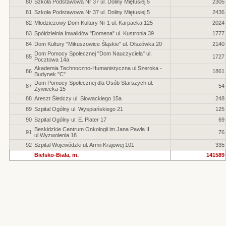
80
Szkoła Podstawowa Nr 37 ul. Doliny Miętusiej 5
2305
81
Szkoła Podstawowa Nr 37 ul. Doliny Miętusiej 5
2436
82
Młodzieżowy Dom Kultury Nr 1 ul. Karpacka 125
2024
83
Spółdzielnia Inwalidów "Domena" ul. Kustronia 39
1777
84
Dom Kultury "Mikuszowice Śląskie" ul. Olszówka 20
2140
Dom Pomocy Społecznej "Dom Nauczyciela" ul.
85
1727
Pocztowa 14a
Akademia Technoczno-Humanistyczna ul.Szeroka -
86
1861
Budynek "C"
Dom Pomocy Społecznej dla Osób Starszych ul.
87
54
Żywiecka 15
88
Areszt Śledczy ul. Słowackiego 15a
248
89
Szpital Ogólny ul. Wyspiańskiego 21
125
90
Szpital Ogólny ul. E. Plater 17
69
Beskidzkie Centrum Onkologii im.Jana Pawła II
91
76
ul.Wyzwolenia 18
92
Szpital Wojewódzki ul. Armii Krajowej 101
335
Bielsko-Biała, m.
141589