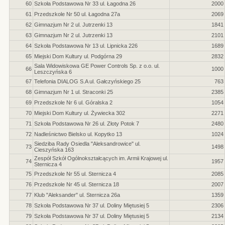
60
Szkoła Podstawowa Nr 33 ul. Łagodna 26
2000
61
Przedszkole Nr 50 ul. Łagodna 27a
2069
62
Gimnazjum Nr 2 ul. Jutrzenki 13
1841
63
Gimnazjum Nr 2 ul. Jutrzenki 13
2101
64
Szkoła Podstawowa Nr 13 ul. Lipnicka 226
1689
65
Miejski Dom Kultury ul. Podgórna 29
2832
Sala Widowiskowa GE Power Controls Sp. z o.o. ul.
66
1000
Leszczyńska 6
67
Telefonia DIALOG S.A ul. Gałczyńskiego 25
763
68
Gimnazjum Nr 1 ul. Straconki 25
2385
69
Przedszkole Nr 6 ul. Góralska 2
1054
70
Miejski Dom Kultury ul. Żywiecka 302
2271
71
Szkoła Podstawowa Nr 26 ul. Złoty Potok 7
2480
72
Nadleśnictwo Bielsko ul. Kopytko 13
1024
Siedziba Rady Osiedla "Aleksandrowice" ul.
73
1498
Cieszyńska 163
Zespół Szkół Ogólnokształcących im. Armii Krajowej ul.
74
1957
Sternicza 4
75
Przedszkole Nr 55 ul. Sternicza 4
2085
76
Przedszkole Nr 45 ul. Sternicza 18
2007
77
Klub "Aleksander" ul. Sternicza 26a
1359
78
Szkoła Podstawowa Nr 37 ul. Doliny Miętusiej 5
2306
79
Szkoła Podstawowa Nr 37 ul. Doliny Miętusiej 5
2134