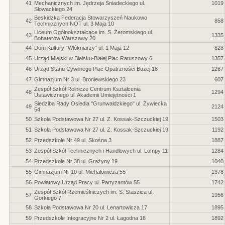
41
Mechanicznych im. Jędrzeja Śniadeckiego ul.
1019
Słowackiego 24
Beskidzka Federacja Stowarzyszeń Naukowo
42
858
Technicznych NOT ul. 3 Maja 10
Liceum Ogólnokształcące im. S. Żeromskiego ul.
43
1335
Bohaterów Warszawy 20
44
Dom Kultury "Włókniarzy" ul. 1 Maja 12
828
45
Urząd Miejski w Bielsku-Białej Plac Ratuszowy 6
1357
46
Urząd Stanu Cywilnego Plac Opatrzności Bożej 18
1267
47
Gimnazjum Nr 3 ul. Broniewskiego 23
607
Zespół Szkół Rolnicze Centrum Kształcenia
48
1294
Ustawicznego ul. Akademii Umiejętności 1
Siedziba Rady Osiedla "Grunwaldzkiego" ul. Żywiecka
49
2124
54
50
Szkoła Podstawowa Nr 27 ul. Z. Kossak-Szczuckiej 19
1503
51
Szkoła Podstawowa Nr 27 ul. Z. Kossak-Szczuckiej 19
1192
52
Przedszkole Nr 49 ul. Skośna 3
1887
53
Zespół Szkół Technicznych i Handlowych ul. Lompy 11
1284
54
Przedszkole Nr 38 ul. Grażyny 19
1040
55
Gimnazjum Nr 10 ul. Michałowicza 55
1378
56
Powiatowy Urząd Pracy ul. Partyzantów 55
1742
Zespół Szkół Rzemieślniczych im. S. Staszica ul.
57
1956
Gorkiego 7
58
Szkoła Podstawowa Nr 20 ul. Lenartowicza 17
1895
59
Przedszkole Integracyjne Nr 2 ul. Łagodna 16
1892