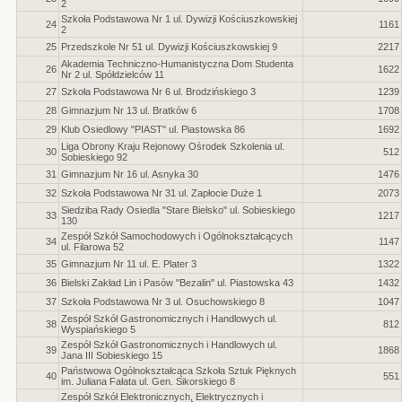
2
Szkoła Podstawowa Nr 1 ul. Dywizji Kościuszkowskiej
24
1161
2
25
Przedszkole Nr 51 ul. Dywizji Kościuszkowskiej 9
2217
Akademia Techniczno-Humanistyczna Dom Studenta
26
1622
Nr 2 ul. Spółdzielców 11
27
Szkoła Podstawowa Nr 6 ul. Brodzińskiego 3
1239
28
Gimnazjum Nr 13 ul. Bratków 6
1708
29
Klub Osiedlowy "PIAST" ul. Piastowska 86
1692
Liga Obrony Kraju Rejonowy Ośrodek Szkolenia ul.
30
512
Sobieskiego 92
31
Gimnazjum Nr 16 ul. Asnyka 30
1476
32
Szkoła Podstawowa Nr 31 ul. Zapłocie Duże 1
2073
Siedziba Rady Osiedla "Stare Bielsko" ul. Sobieskiego
33
1217
130
Zespół Szkół Samochodowych i Ogólnokształcących
34
1147
ul. Filarowa 52
35
Gimnazjum Nr 11 ul. E. Plater 3
1322
36
Bielski Zakład Lin i Pasów "Bezalin" ul. Piastowska 43
1432
37
Szkoła Podstawowa Nr 3 ul. Osuchowskiego 8
1047
Zespół Szkół Gastronomicznych i Handlowych ul.
38
812
Wyspiańskiego 5
Zespół Szkół Gastronomicznych i Handlowych ul.
39
1868
Jana III Sobieskiego 15
Państwowa Ogólnokształcąca Szkoła Sztuk Pięknych
40
551
im. Juliana Fałata ul. Gen. Sikorskiego 8
Zespół Szkół Elektronicznych, Elektrycznych i