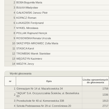
2
BOBA Bogumiła Maria
3
BUŁKA Władysław
4
GAŁKOWSKI Janusz Piotr
5
KOPACZ Roman
6
ŁUKASZEK Ferdynand
7
NYKIEL Mirosława
8
POLLAK Rajmund Henryk
9
ROSOWSKA Renata Urszula
10
SKRZYPEK-MROWIEC Zofia Maria
11
STASICA Karol
12
TROMBSKI Marek Stanisław
13
WĘGRZYN Kazimierz
14
WIDZYK Jerzy
Wyniki głosowania
Liczba uprawnionych
nr
Opis
do głosowania
1
Gimnazjum Nr 14 ul. Mazańcowicka 34
1758
"AQUA" S.A. Oczyszczalnia Ścieków, ul. Bestwińska
2
1336
63
3
Przedszkole Nr 40 ul. Komorowicka 338
1913
4
Szkoła Podstawowa Nr 29 ul. Czereśniowa 20
2717