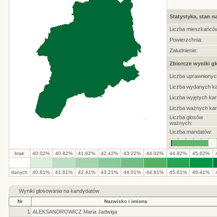
Statystyka, stan n
Liczba mieszkańcó
Powierzchnia:
Zaludnienie:
Zbiorcze wyniki g
Liczba uprawnionyc
Liczba wydanych ka
Liczba wyjętych kart
Liczba ważnych kar
Liczba głosów
ważnych:
Liczba mandatów:
brak
40.02%
40.82%
41.62%
42.42%
43.22%
44.02%
44.82%
45.62%
.
.
.
.
.
.
.
.
.
.
danych
40.81%
41.61%
42.41%
43.21%
44.01%
44.81%
45.61%
46.41%
Wyniki głosowania na kandydatów
Nr
Nazwisko i imiona
1
ALEKSANDROWICZ Maria Jadwiga