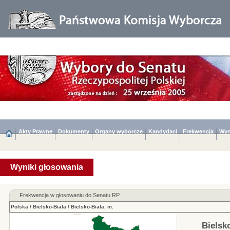
Akty Prawne
Dokumenty
Organy wyborcze
Kandydaci
Frekwencja
Wyn
Wyniki głosowania
Frekwencja w głosowaniu do Senatu RP
Polska
/
Bielsko-Biała
/
Bielsko-Biała, m.
Bielsk