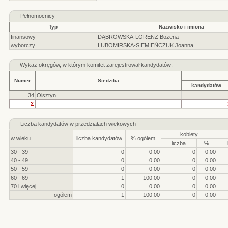
Pełnomocnicy
Typ
Nazwisko i imiona
finansowy
DĄBROWSKA-LORENZ Bożena
wyborczy
LUBOMIRSKA-SIEMIEŃCZUK Joanna
Wykaz okręgów, w którym komitet zarejestrował kandydatów:
Numer
Siedziba
kandydatów
34
Olsztyn
Σ
Liczba kandydatów w przedziałach wiekowych
kobiety
w wieku
liczba kandydatów
% ogółem
liczba
%
30 - 39
0
0.00
0
0.00
40 - 49
0
0.00
0
0.00
50 - 59
0
0.00
0
0.00
60 - 69
1
100.00
0
0.00
70 i więcej
0
0.00
0
0.00
ogółem
1
100.00
0
0.00