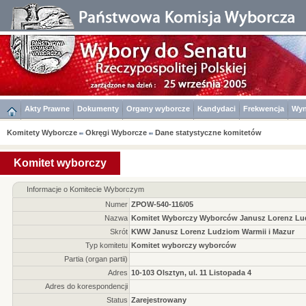
Akty Prawne
Dokumenty
Organy wyborcze
Kandydaci
Frekwencja
Wyn
Komitety Wyborcze
Okręgi Wyborcze
Dane statystyczne komitetów
Komitet wyborczy
Informacje o Komitecie Wyborczym
Numer
ZPOW-540-116/05
Nazwa
Komitet Wyborczy Wyborców Janusz Lorenz Lu
Skrót
KWW Janusz Lorenz Ludziom Warmii i Mazur
Typ komitetu
Komitet wyborczy wyborców
Partia (organ partii)
Adres
10-103 Olsztyn, ul. 11 Listopada 4
Adres do korespondencji
Status
Zarejestrowany