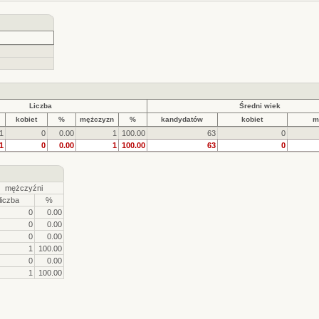
Liczba
Średni wiek
kobiet
%
mężczyzn
%
kandydatów
kobiet
m
1
0
0.00
1
100.00
63
0
1
0
0.00
1
100.00
63
0
mężczyźni
liczba
%
0
0.00
0
0.00
0
0.00
1
100.00
0
0.00
1
100.00