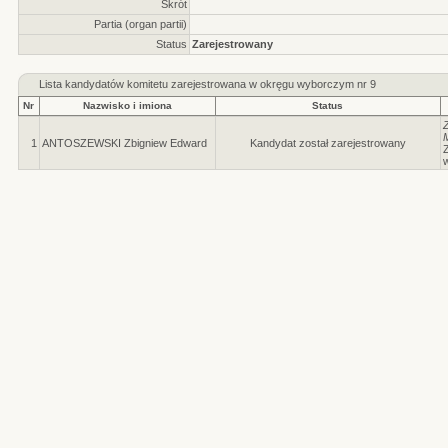
Skrót
Partia (organ partii)
Status
Zarejestrowany
Lista kandydatów komitetu zarejestrowana w okręgu wyborczym nr
9
Nr
Nazwisko i imiona
Status
1
ANTOSZEWSKI Zbigniew Edward
Kandydat został zarejestrowany
Z
w