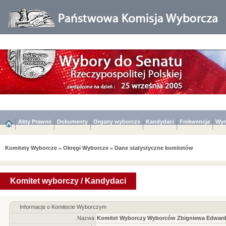
Akty Prawne
Dokumenty
Organy wyborcze
Kandydaci
Frekwencja
Wyn
Komitety Wyborcze
Okręgi Wyborcze
Dane statystyczne komitetów
Komitet wyborczy / Kandydaci
Informacje o Komitecie Wyborczym
Nazwa
Komitet Wyborczy Wyborców Zbigniewa Edward