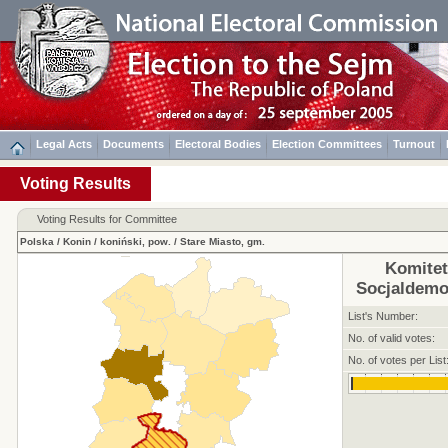
Legal Acts
Documents
Electoral Bodies
Election Committees
Turnout
Voting Results
Voting Results for Committee
Polska
/
Konin
/
koniński, pow.
/
Stare Miasto, gm.
Komite
Socjaldemok
List's Number:
No. of valid votes:
No. of votes per List