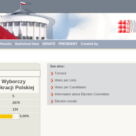
Results
Statistical Data
SENATE
PRESIDENT
Created by
See also:
Turnout
Votes per Lists
t Wyborczy
racji Polskiej
Votes per Candidates
Information about Election Committee
5
Election results
2679
:
134
5.00%