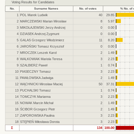
Voting Results for Candidates
No.
Surname Names
No. of votes
% No. of 
1
POL Marek Ludwik
40
29.85
2
MARCZEWSKI Marian Mirosław
8
5.97
3
MIKOŁAJEWSKI Jerzy Andrzej
0
0.00
4
DZIASEK Andrzej Zygmunt
0
0.00
5
GALAS Grzegorz Włodzimierz
11
8.20
6
JAROŃSKI Tomasz Krzysztof
0
0.00
7
MROCZEK Leszek Karol
2
1.49
8
WALKOWIAK Mariola Teresa
3
2.23
9
SZALBIERZ Paweł
1
0.74
10
PIASECZNY Tomasz
3
2.23
11
PAWŁOWSKA Jadwiga
2
1.49
12
WĄCHNICKI Mirosław Maciej
50
37.31
13
PUCHALSKI Tomasz
1
0.74
14
TOMCZYK Marianna
3
2.23
15
NOWAK Marcin Michał
2
1.49
16
ŚCIBOR Grzegorz Piotr
2
1.49
17
ZAPOROWSKA Paulina
3
2.23
18
STĘPIEŃ Miłosława Dorota
3
2.23
Σ
134
100.00