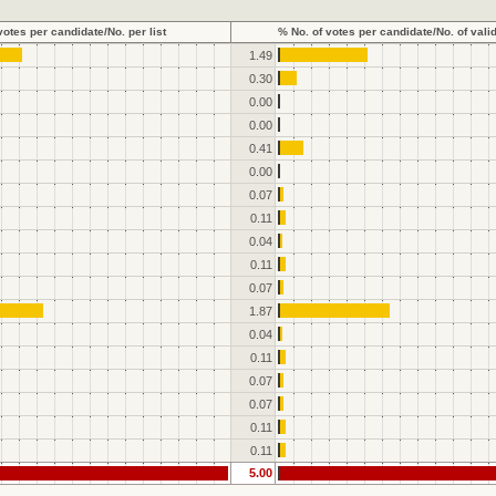
votes per candidate/No. per list
% No. of votes per candidate/No. of vali
1.49
0.30
0.00
0.00
0.41
0.00
0.07
0.11
0.04
0.11
0.07
1.87
0.04
0.11
0.07
0.07
0.11
0.11
5.00