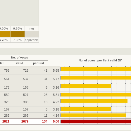
6.20%
6.79%
not
.
.
6.78%
7.38%
applicable
No. of votes
No. of votes: per list / valid [%]
tal
valid
per List
756
726
41
5.65
561
537
31
5.77
173
158
5
3.16
559
527
28
5.31
323
308
13
4.22
167
157
5
3.18
282
266
11
4.14
2821
2679
134
5.00