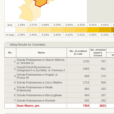
lack
1.48%
2.07%
2.66%
3.25%
3.84%
4.43%
5.02%
5.61%
.
.
.
.
.
.
.
.
.
.
of data
2.06%
2.65%
3.24%
3.83%
4.42%
5.01%
5.60%
6.19%
Voting Results for Committee.
No. of ballot
No. of entitled
No.
Name
papers
to vote
to
issued
Szkoła Podstawowa w Starym Mieście,
1
1720
757
ul. Szkolna 11
Zespół Szkół Ekonomiczno-
2
1463
561
Usługowych w Żychlinie, ul. Parkowa 2
Szkoła Podstawowa w Krągoli, ul.
3
609
174
Prosta 49
4
Szkoła Podstawowa w Liścu Wielkim
1713
559
Szkoła Podstawowa w Modle
5
950
323
Królewskiej
6
Szkoła Podstawowa w Barczygłowie
464
167
7
Szkoła Podstawowa w Ruminie
535
282
Stare Miasto, gm.
7454
2823