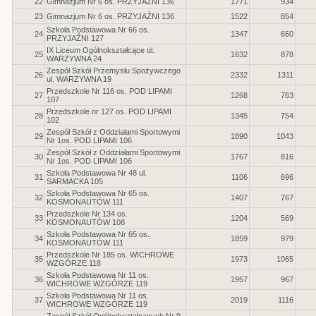
22
Gimnazjum Nr 6 os. PRZYJAŹNI 136
1771
934
23
Gimnazjum Nr 6 os. PRZYJAŹNI 136
1522
854
Szkoła Podstawowa Nr 66 os.
24
1347
650
PRZYJAŹNI 127
IX Liceum Ogólnokształcące ul.
25
1632
878
WARZYWNA 24
Zespół Szkół Przemysłu Spożywczego
26
2332
1311
ul. WARZYWNA 19
Przedszkole Nr 116 os. POD LIPAMI
27
1268
763
107
Przedszkole nr 127 os. POD LIPAMI
28
1345
754
102
Zespół Szkół z Oddziałami Sportowymi
29
1890
1043
Nr 1os. POD LIPAMI 106
Zespół Szkół z Oddziałami Sportowymi
30
1767
816
Nr 1os. POD LIPAMI 106
Szkoła Podstawowa Nr 48 ul.
31
1106
696
SARMACKA 105
Szkoła Podstawowa Nr 65 os.
32
1407
767
KOSMONAUTÓW 111
Przedszkole Nr 134 os.
33
1204
569
KOSMONAUTÓW 108
Szkoła Podstawowa Nr 65 os.
34
1859
979
KOSMONAUTÓW 111
Przedszkole Nr 185 os. WICHROWE
35
1973
1065
WZGÓRZE 118
Szkoła Podstawowa Nr 11 os.
36
1957
967
WICHROWE WZGÓRZE 119
Szkoła Podstawowa Nr 11 os.
37
2019
1116
WICHROWE WZGÓRZE 119