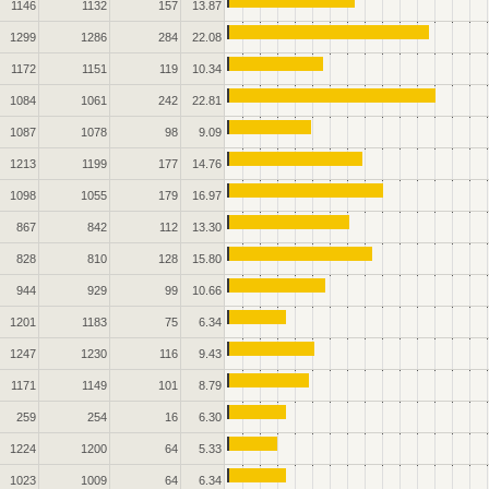
1146
1132
157
13.87
1299
1286
284
22.08
1172
1151
119
10.34
1084
1061
242
22.81
1087
1078
98
9.09
1213
1199
177
14.76
1098
1055
179
16.97
867
842
112
13.30
828
810
128
15.80
944
929
99
10.66
1201
1183
75
6.34
1247
1230
116
9.43
1171
1149
101
8.79
259
254
16
6.30
1224
1200
64
5.33
1023
1009
64
6.34