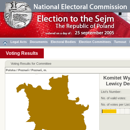
Legal Acts
Documents
Electoral Bodies
Election Committees
Turnout
Voting Results
Voting Results for Committee
Polska
/
Poznań
/
Poznań, m.
Komitet Wy
Lewicy De
List's Number:
No. of valid votes:
No. of votes per List