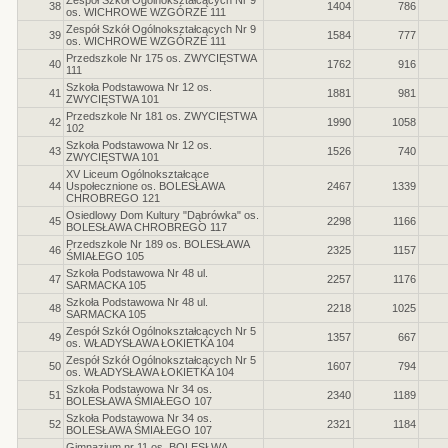
Zespół Szkół Ogólnokształcących Nr 9
38
1404
786
os. WICHROWE WZGÓRZE 111
Zespół Szkół Ogólnokształcących Nr 9
39
1584
777
os. WICHROWE WZGÓRZE 111
Przedszkole Nr 175 os. ZWYCIĘSTWA
40
1762
916
111
Szkoła Podstawowa Nr 12 os.
41
1881
981
ZWYCIĘSTWA 101
Przedszkole Nr 181 os. ZWYCIĘSTWA
42
1990
1058
102
Szkoła Podstawowa Nr 12 os.
43
1526
740
ZWYCIĘSTWA 101
XV Liceum Ogólnokształcące
44
Uspołecznione os. BOLESŁAWA
2467
1339
CHROBREGO 121
Osiedlowy Dom Kultury "Dąbrówka" os.
45
2298
1166
BOLESŁAWA CHROBREGO 117
Przedszkole Nr 189 os. BOLESŁAWA
46
2325
1157
ŚMIAŁEGO 105
Szkoła Podstawowa Nr 48 ul.
47
2257
1176
SARMACKA 105
Szkoła Podstawowa Nr 48 ul.
48
2218
1025
SARMACKA 105
Zespół Szkół Ogólnokształcących Nr 5
49
1357
667
os. WŁADYSŁAWA ŁOKIETKA 104
Zespół Szkół Ogólnokształcących Nr 5
50
1607
794
os. WŁADYSŁAWA ŁOKIETKA 104
Szkoła Podstawowa Nr 34 os.
51
2340
1189
BOLESŁAWA ŚMIAŁEGO 107
Szkoła Podstawowa Nr 34 os.
52
2321
1184
BOLESŁAWA ŚMIAŁEGO 107
Gimnazjum nr 11 os. BOLESŁWA