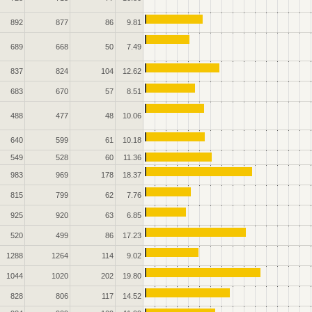
892
877
86
9.81
689
668
50
7.49
837
824
104
12.62
683
670
57
8.51
488
477
48
10.06
640
599
61
10.18
549
528
60
11.36
983
969
178
18.37
815
799
62
7.76
925
920
63
6.85
520
499
86
17.23
1288
1264
114
9.02
1044
1020
202
19.80
828
806
117
14.52