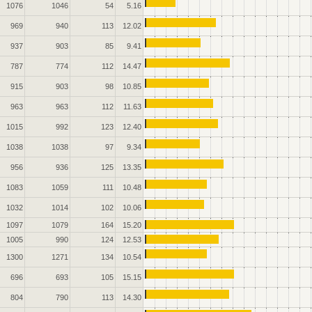
1076
1046
54
5.16
969
940
113
12.02
937
903
85
9.41
787
774
112
14.47
915
903
98
10.85
963
963
112
11.63
1015
992
123
12.40
1038
1038
97
9.34
956
936
125
13.35
1083
1059
111
10.48
1032
1014
102
10.06
1097
1079
164
15.20
1005
990
124
12.53
1300
1271
134
10.54
696
693
105
15.15
804
790
113
14.30