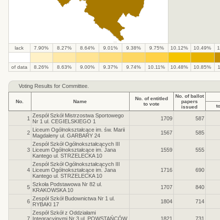
lack
7.90%
8.27%
8.64%
9.01%
9.38%
9.75%
10.12%
10.49%
1
.
.
.
.
.
.
.
.
.
.
of data
8.26%
8.63%
9.00%
9.37%
9.74%
10.11%
10.48%
10.85%
Voting Results for Committee.
No. of ballot
No. of entitled
No.
Name
papers
to vote
t
issued
Zespół Szkół Mistrzostwa Sportowego
1
1709
587
Nr 1 ul. CEGIELSKIEGO 1
Liceum Ogólnokształcące im. św. Marii
2
1567
585
Magdaleny ul. GARBARY 24
Zespół Szkół Ogólnokształcących III
3
Liceum Ogólnokształcące im. Jana
1559
555
Kantego ul. STRZELECKA 10
Zespół Szkół Ogólnokształcących III
4
Liceum Ogólnokształcące im. Jana
1716
690
Kantego ul. STRZELECKA 10
Szkoła Podstawowa Nr 82 ul.
5
1707
840
KRAKOWSKA 10
Zespół Szkół Budownictwa Nr 1 ul.
6
1804
714
RYBAKI 17
Zespół Szkół z Oddziałami
7
Integracyjnymi Nr 3 ul. POWSTAŃCÓW
1821
731