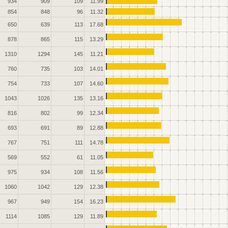
934
909
109
11.99
854
848
96
11.32
650
639
113
17.68
878
865
115
13.29
1310
1294
145
11.21
760
735
103
14.01
754
733
107
14.60
1043
1026
135
13.16
816
802
99
12.34
693
691
89
12.88
767
751
111
14.78
569
552
61
11.05
975
934
108
11.56
1060
1042
129
12.38
967
949
154
16.23
1114
1085
129
11.89