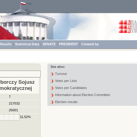
Results
Statistical Data
SENATE
PRESIDENT
Created by
See also:
Turnout
Votes per Lists
borczy Sojusz
mokratycznej
Votes per Candidates
Information about Election Committee
7
Election results
217032
:
25001
11.52%