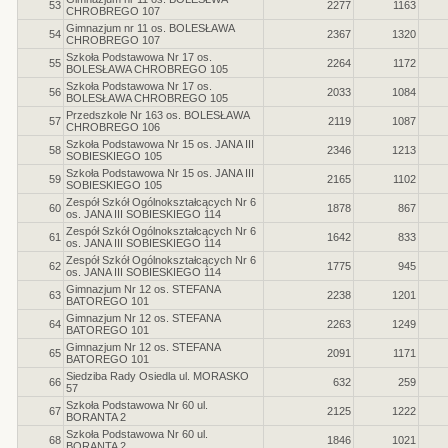
53
2277
1163
CHROBREGO 107
Gimnazjum nr 11 os. BOLESŁAWA
54
2367
1320
CHROBREGO 107
Szkoła Podstawowa Nr 17 os.
55
2264
1172
BOLESŁAWA CHROBREGO 105
Szkoła Podstawowa Nr 17 os.
56
2033
1084
BOLESŁAWA CHROBREGO 105
Przedszkole Nr 163 os. BOLESŁAWA
57
2119
1087
CHROBREGO 106
Szkoła Podstawowa Nr 15 os. JANA III
58
2346
1213
SOBIESKIEGO 105
Szkoła Podstawowa Nr 15 os. JANA III
59
2165
1102
SOBIESKIEGO 105
Zespół Szkół Ogólnokształcących Nr 6
60
1878
867
os. JANA III SOBIESKIEGO 114
Zespół Szkół Ogólnokształcących Nr 6
61
1642
833
os. JANA III SOBIESKIEGO 114
Zespół Szkół Ogólnokształcących Nr 6
62
1775
945
os. JANA III SOBIESKIEGO 114
Gimnazjum Nr 12 os. STEFANA
63
2238
1201
BATOREGO 101
Gimnazjum Nr 12 os. STEFANA
64
2263
1249
BATOREGO 101
Gimnazjum Nr 12 os. STEFANA
65
2091
1171
BATOREGO 101
Siedziba Rady Osiedla ul. MORASKO
66
632
259
57
Szkoła Podstawowa Nr 60 ul.
67
2125
1222
BORANTA 2
Szkoła Podstawowa Nr 60 ul.
68
1846
1021
BORANTA 2