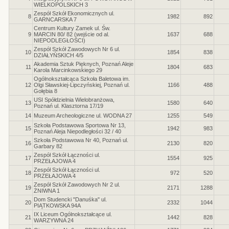
WIELKOPOLSKICH 3
Zespół Szkół Ekonomicznych ul.
8
1982
892
GARNCARSKA 7
Centrum Kultury Zamek ul. Św.
9
MARCIN 80/ 82 (wejście od al.
1637
688
NIEPODLEGŁOŚCI)
Zespół Szkół Zawodowych Nr 6 ul.
10
1854
838
DZIAŁYŃSKICH 4/5
Akademia Sztuk Pięknych, Poznań Aleje
11
1804
683
Karola Marcinkowskiego 29
Ogólnokształcąca Szkoła Baletowa im.
12
Olgi Sławskiej-Lipczyńskiej, Poznań ul.
1166
488
Gołębia 8
USI Spółdzielnia Wielobranżowa,
13
1580
640
Poznań ul. Klasztorna 17/19
14
Muzeum Archeologiczne ul. WODNA 27
1255
549
Szkoła Podstawowa Sportowa Nr 13,
15
1942
983
Poznań Aleja Niepodległości 32 / 40
Szkoła Podstawowa Nr 40, Poznań ul.
16
2130
820
Garbary 82
Zespół Szkół Łączności ul.
17
1554
925
PRZEŁAJOWA 4
Zespół Szkół Łączności ul.
18
972
520
PRZEŁAJOWA 4
Zespół Szkół Zawodowych Nr 2 ul.
19
2171
1288
ŻNIWNA 1
Dom Studencki "Danuśka" ul.
20
2332
1044
PIĄTKOWSKA 94A
IX Liceum Ogólnokształcące ul.
21
1442
828
WARZYWNA 24