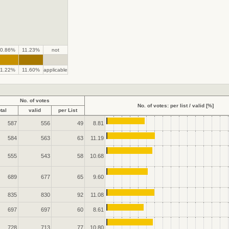
0.86%
11.23%
not
.
.
11.22%
11.60%
applicable
No. of votes
No. of votes: per list / valid [%]
otal
valid
per List
587
556
49
8.81
584
563
63
11.19
555
543
58
10.68
689
677
65
9.60
835
830
92
11.08
697
697
60
8.61
728
713
77
10.80