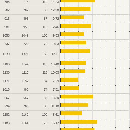
786
773
110
14.23
762
762
93
12.20
916
895
87
9.72
981
955
119
12.46
1058
1049
100
9.53
737
722
76
10.53
1339
1321
160
12.11
1166
1144
119
10.40
1139
1117
112
10.03
1171
1152
84
7.29
1016
985
74
7.51
667
657
88
13.39
794
769
86
11.18
1182
1162
100
8.61
1183
1164
176
15.12