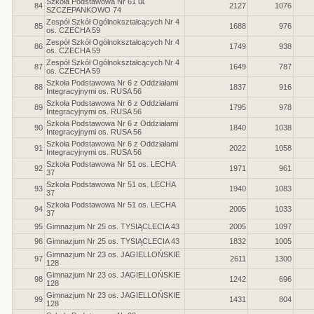
Szkoła Podstawowa Nr 61 ul.
84
2127
1076
SZCZEPANKOWO 74
Zespół Szkół Ogólnokształcących Nr 4
85
1688
976
os. CZECHA 59
Zespół Szkół Ogólnokształcących Nr 4
86
1749
938
os. CZECHA 59
Zespół Szkół Ogólnokształcących Nr 4
87
1649
787
os. CZECHA 59
Szkoła Podstawowa Nr 6 z Oddziałami
88
1837
916
Integracyjnymi os. RUSA 56
Szkoła Podstawowa Nr 6 z Oddziałami
89
1795
978
Integracyjnymi os. RUSA 56
Szkoła Podstawowa Nr 6 z Oddziałami
90
1840
1038
Integracyjnymi os. RUSA 56
Szkoła Podstawowa Nr 6 z Oddziałami
91
2022
1058
Integracyjnymi os. RUSA 56
Szkoła Podstawowa Nr 51 os. LECHA
92
1971
961
37
Szkoła Podstawowa Nr 51 os. LECHA
93
1940
1083
37
Szkoła Podstawowa Nr 51 os. LECHA
94
2005
1033
37
95
Gimnazjum Nr 25 os. TYSIĄCLECIA 43
2005
1097
96
Gimnazjum Nr 25 os. TYSIĄCLECIA 43
1832
1005
Gimnazjum Nr 23 os. JAGIELLOŃSKIE
97
2611
1300
128
Gimnazjum Nr 23 os. JAGIELLOŃSKIE
98
1242
696
128
Gimnazjum Nr 23 os. JAGIELLOŃSKIE
99
1431
804
128