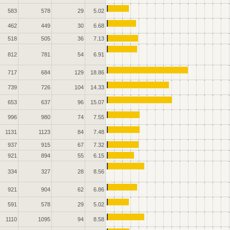
583
578
29
5.02
462
449
30
6.68
518
505
36
7.13
812
781
54
6.91
717
684
129
18.86
739
726
104
14.33
653
637
96
15.07
996
980
74
7.55
1131
1123
84
7.48
937
915
67
7.32
921
894
55
6.15
334
327
28
8.56
921
904
62
6.86
591
578
29
5.02
1110
1095
94
8.58