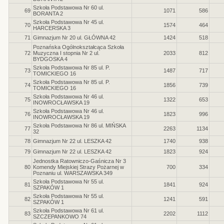
Szkoła Podstawowa Nr 60 ul.
69
1071
586
BORANTA 2
Szkoła Podstawowa Nr 45 ul.
70
1574
464
HARCERSKA 3
71
Gimnazjum Nr 20 ul. GŁÓWNA 42
1424
518
Poznańska Ogólnokształcąca Szkoła
72
Muzyczna I stopnia Nr 2 ul.
2033
812
BYDGOSKA 4
Szkoła Podstawowa Nr 85 ul. P.
73
1487
717
TOMICKIEGO 16
Szkoła Podstawowa Nr 85 ul. P.
74
1856
739
TOMICKIEGO 16
Szkoła Podstawowa Nr 46 ul.
75
1322
653
INOWROCŁAWSKA 19
Szkoła Podstawowa Nr 46 ul.
76
1823
996
INOWROCŁAWSKA 19
Szkoła Podstawowa Nr 86 ul. MIŃSKA
77
2263
1134
32
78
Gimnazjum Nr 22 ul. LESZKA 42
1740
938
79
Gimnazjum Nr 22 ul. LESZKA 42
1823
924
Jednostka Ratowniczo-Gaśnicza Nr 3
80
Komendy Miejskiej Strazy Pożarnej w
700
334
Poznaniu ul. WARSZAWSKA 349
Szkoła Podstawowa Nr 55 ul.
81
1841
924
SZPAKÓW 1
Szkoła Podstawowa Nr 55 ul.
82
1241
591
SZPAKÓW 1
Szkoła Podstawowa Nr 61 ul.
83
2202
1112
SZCZEPANKOWO 74