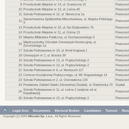
9
Przedszkole Miejskie nr 14, ul. Graniczna 10
Powszec
10
Przedszkole Miejskie nr 13, ul. Leśna 40
Powszec
11
Szkoła Podstawowa nr 12, ul. Słoneczna 1a
Powszec
Starachowicka Spółdzielnia Mieszkaniowa, ul. Wojska Polskiego
12
Powszec
9
13
Przedszkole Miejskie nr 15, ul. Na Szlakowisku 7b
Powszec
14
Przedszkole Miejskie nr 11, ul. Górna 13
Powszec
15
Miejska Biblioteka Publiczna, ul. Kochanowskiego 5
Powszec
Międzyszkolny Ośrodek Gimnastyki Korekcyjnej, ul.
16
Powszec
Żeromskiego 1a
17
Szkoła Podstawowa nr 10, ul. Armii Krajowej 1
Powszec
18
Gimnazjum nr 2, ul. Iłżecka 39
Powszec
19
Szkoła Podstawowa nr 13, ul. Prądzyńskiego 2
Powszec
20
Szkoła Podstawowa nr 13, ul. Prądzyńskiego 2
Powszec
21
Szkoła Podstawowa nr 6, ul. Moniuszki 117
Powszec
22
Centrum Kształcenia Praktycznego, ul. Wł. Rogowskiego 14
Powszec
23
Szkoła Podstawowa nr 2, ul. Ostrowiecka 134
Powszec
24
Powiatowy Zakład Opieki Zdrowotnej (Szpital), ul. Radomska 70
Szpital
Szkoła Podstawowa nr 11, ul. Leśna 2 (wejście od ul.
25
Powszec
Kopalnianej)
26
Szkoła Podstawowa nr 13, ul. Prądzyńskiego 2
Powszec
Legal Acts
Documents
Electoral Bodies
Candidates
Turnout
Resu
Copyright [c] 2005
Mikrobit Sp. z o.o.
. All Rights Reserved.