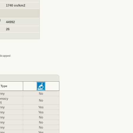
1740 os/km2
d
44992
26
ndicapped
Type
hny
No
omocy
No
j
hny
Yes
hny
Yes
hny
No
hny
No
hny
No
hny
Yes