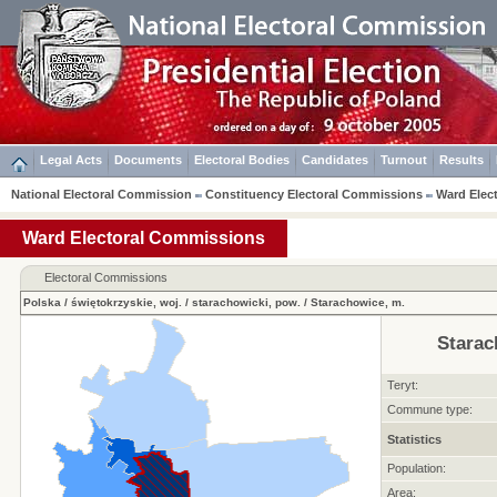
Legal Acts
Documents
Electoral Bodies
Candidates
Turnout
Results
National Electoral Commission
Constituency Electoral Commissions
Ward Elec
Ward Electoral Commissions
Electoral Commissions
Polska
/
świętokrzyskie, woj.
/
starachowicki, pow.
/
Starachowice, m.
Starac
Teryt:
Commune type:
Statistics
Population:
Area: