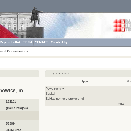
Repeat ballot
SEJM
SENATE
Created by
toral Commissions
Types of ward
Type
Nu
Powszechny
howice, m.
Szpital
Zakład pomocy społecznej
261101
total
gmina miejska
55399
31.83 km2