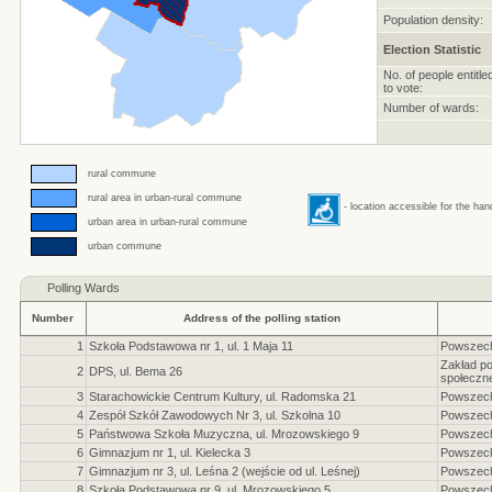
Population density:
Election Statistic
No. of people entitle
to vote:
Number of wards:
rural commune
rural area in urban-rural commune
- location accessible for the ha
urban area in urban-rural commune
urban commune
Polling Wards
Number
Address of the polling station
1
Szkoła Podstawowa nr 1, ul. 1 Maja 11
Powszec
Zakład p
2
DPS, ul. Bema 26
społeczne
3
Starachowickie Centrum Kultury, ul. Radomska 21
Powszec
4
Zespół Szkół Zawodowych Nr 3, ul. Szkolna 10
Powszec
5
Państwowa Szkoła Muzyczna, ul. Mrozowskiego 9
Powszec
6
Gimnazjum nr 1, ul. Kielecka 3
Powszec
7
Gimnazjum nr 3, ul. Leśna 2 (wejście od ul. Leśnej)
Powszec
8
Szkoła Podstawowa nr 9, ul. Mrozowskiego 5
Powszec