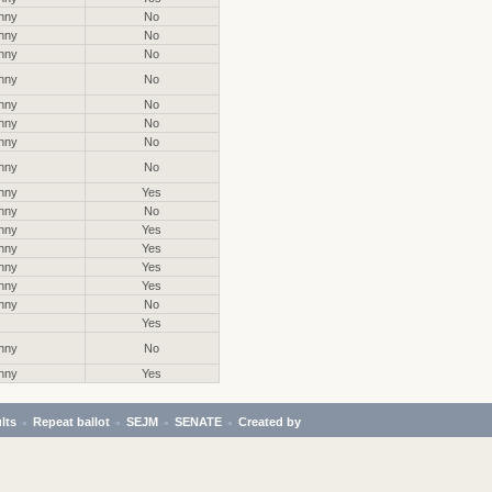
hny
No
hny
No
hny
No
hny
No
hny
No
hny
No
hny
No
hny
No
hny
Yes
hny
No
hny
Yes
hny
Yes
hny
Yes
hny
Yes
hny
No
Yes
hny
No
hny
Yes
lts
Repeat ballot
SEJM
SENATE
Created by