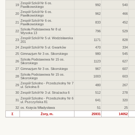
Zespół Szkół Nr 6 os.
19
992
540
Pawlikowskiego
Zespół Szkół Nr 6 os.
20
962
466
Pawlikowskiego
Zespół Szkół Nr 6 os.
21
833
452
Pawlikowskiego
Szkoła Podstawowa Nr 8 ul.
22
796
529
Wysoka 13
Zespół Szkół Nr 5 ul. Wodzisławska
23
1171
828
201
24
Zespół Szkół Nr 5 ul. Gwarków
470
334
25
Gimnazjum Nr 3 os. Sikorskiego
980
545
Szkoła Podstawowa Nr 15 os.
26
1123
627
Sikorskiego
27
Gimnazjum Nr 3 os. Sikorskiego
967
607
Szkoła Podstawowa Nr 15 os.
28
1003
603
Sikorskiego
Zespół Szkolno - Przedszkolny Nr 7
29
480
267
ul. Szkolna 8
30
Zespół Szkół Nr 3 ul. Strażacka 6
512
278
Zespół Szkolno - Przedszkolny Nr 6
31
641
320
ul. Pszczyńska 81
32
os. Księcia Władysława
51
25
Σ
Żory, m.
25931
14052