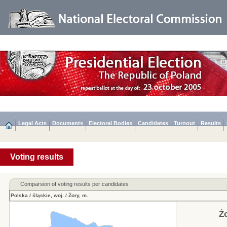
Legal Acts
Documents
Electoral Bodies
Candidates
Turnout
Results
Voting results
Comparsion of voting results per candidates
Polska
/
śląskie, woj.
/
Żory, m.
Ż