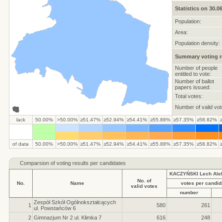
Statistics on 30.0
Population:
Area:
Population density:
Summary voting r
Number of people
entitled to vote:
Number of ballot
papers issued:
Total votes:
Number of valid vot
lack
50.00%
>50.00%
≥51.47%
≥52.94%
≥54.41%
≥55.88%
≥57.35%
≥58.82%
of data
50.00%
>50.00%
≥51.47%
≥52.94%
≥54.41%
≥55.88%
≥57.35%
≥58.82%
Comparsion of voting results per candidates
KACZYŃSKI Lech Ale
No. of
No.
Name
votes per candid
valid votes
number
Zespół Szkół Ogólnokształcących
1
580
261
ul. Powstańców 6
2
Gimnazjum Nr 2 ul. Klimka 7
616
248