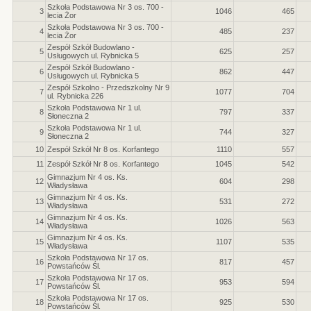
Szkoła Podstawowa Nr 3 os. 700 -
3
1046
465
lecia Żor
Szkoła Podstawowa Nr 3 os. 700 -
4
485
237
lecia Żor
Zespół Szkół Budowlano -
5
625
257
Usługowych ul. Rybnicka 5
Zespół Szkół Budowlano -
6
862
447
Usługowych ul. Rybnicka 5
Zespół Szkolno - Przedszkolny Nr 9
7
1077
704
ul. Rybnicka 226
Szkoła Podstawowa Nr 1 ul.
8
797
337
Słoneczna 2
Szkoła Podstawowa Nr 1 ul.
9
744
327
Słoneczna 2
10
Zespół Szkół Nr 8 os. Korfantego
1110
557
11
Zespół Szkół Nr 8 os. Korfantego
1045
542
Gimnazjum Nr 4 os. Ks.
12
604
298
Władysława
Gimnazjum Nr 4 os. Ks.
13
531
272
Władysława
Gimnazjum Nr 4 os. Ks.
14
1026
563
Władysława
Gimnazjum Nr 4 os. Ks.
15
1107
535
Władysława
Szkoła Podstawowa Nr 17 os.
16
817
457
Powstańców Śl.
Szkoła Podstawowa Nr 17 os.
17
953
594
Powstańców Śl.
Szkoła Podstawowa Nr 17 os.
18
925
530
Powstańców Śl.