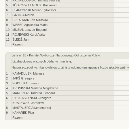
4
KROPIDŁOWSKI Tomasz Andrzej
5
JÓSKO-WIELGOCKI Kazimierz
6
PLAMOWSKI Marian Sylwester
7
GRYNIA Marek
8
CIERZNIAK Jan Mirosław
9
WEBER Agnieszka Maria
10
MUSIAŁ Leszek Bogumił
11
ROJEWSKI Karol Adrian
12
ŚLEDŹ Jan
Razem
Lista nr 18 - Komitet Wyborczy Narodowego Odrodzenia Polski
Liczba głosów ważnych oddanych na listę:
Na poszczególnych kandydatów z tej listy oddano następujące liczby głosów ważny
1
KAMADULSKI Mariusz
2
JAKŚ Grzegorz
3
PODULKA Tomasz
4
KRUSIŃSKA Marlena Magdalena
5
MARCINIAK Tadeusz Leonard
6
PIETRASZYŃSKI Grzegorz
7
KRAJEWSKI Jarosław
8
MASTALERZ Adam Andrzej
9
KANAREK Piotr
Razem