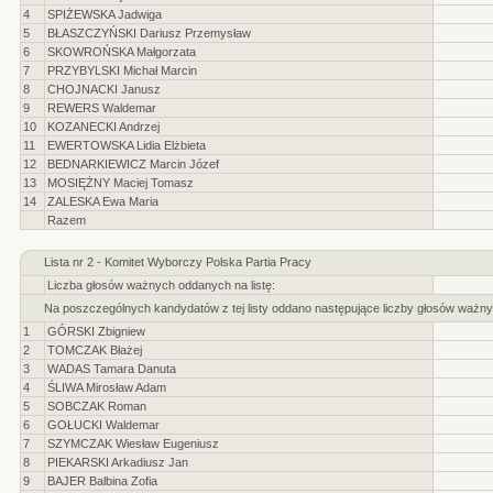
4
SPIŻEWSKA Jadwiga
5
BŁASZCZYŃSKI Dariusz Przemysław
6
SKOWROŃSKA Małgorzata
7
PRZYBYLSKI Michał Marcin
8
CHOJNACKI Janusz
9
REWERS Waldemar
10
KOZANECKI Andrzej
11
EWERTOWSKA Lidia Elżbieta
12
BEDNARKIEWICZ Marcin Józef
13
MOSIĘŻNY Maciej Tomasz
14
ZALESKA Ewa Maria
Razem
Lista nr 2 - Komitet Wyborczy Polska Partia Pracy
Liczba głosów ważnych oddanych na listę:
Na poszczególnych kandydatów z tej listy oddano następujące liczby głosów ważny
1
GÓRSKI Zbigniew
2
TOMCZAK Błażej
3
WADAS Tamara Danuta
4
ŚLIWA Mirosław Adam
5
SOBCZAK Roman
6
GOŁUCKI Waldemar
7
SZYMCZAK Wiesław Eugeniusz
8
PIEKARSKI Arkadiusz Jan
9
BAJER Balbina Zofia