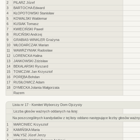
2
PILARZ Józef
3
BARTOCHA Edward
4
KŁOPOTOWSKI Stanisław
5
KOWALSKI Waldemar
6
KUSIAK Tomasz
7
KWIECIŃSKI Paweł
8
RUCIŃSKI Andrzej
9
GRABIAS-WINKLER Grażyna
10
WŁODARCZAK Marian
11
WAWRZYNIAK Radosław
12
LORENCKA Halina
13
JANKOWSKI Zdzisław
14
BEKALARSKI Ryszard
15
TOMCZAK Jan Krzysztof
16
PORĘBA Bohdan
17
RUSIŁOWICZ Adam
18
DYMECKA Jolanta Małgorzata
Razem
Lista nr 17 - Komitet Wyborczy Dom Ojczysty
Liczba głosów ważnych oddanych na listę:
Na poszczególnych kandydatów z tej listy oddano następujące liczby głosów ważny
1
MARCINIEC Krzysztof
2
KAMIŃSKA Maria
3
MAŁYSZ Józef Jerzy