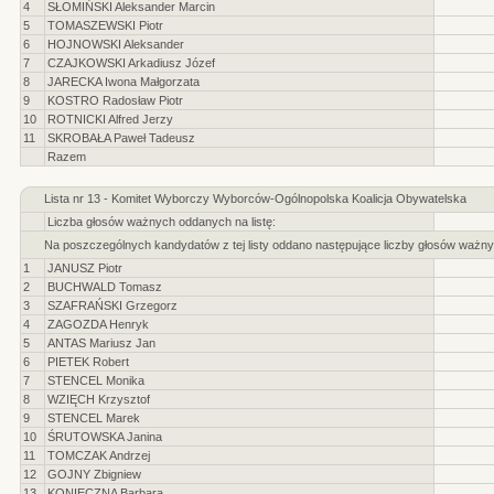
4
SŁOMIŃSKI Aleksander Marcin
5
TOMASZEWSKI Piotr
6
HOJNOWSKI Aleksander
7
CZAJKOWSKI Arkadiusz Józef
8
JARECKA Iwona Małgorzata
9
KOSTRO Radosław Piotr
10
ROTNICKI Alfred Jerzy
11
SKROBAŁA Paweł Tadeusz
Razem
Lista nr 13 - Komitet Wyborczy Wyborców-Ogólnopolska Koalicja Obywatelska
Liczba głosów ważnych oddanych na listę:
Na poszczególnych kandydatów z tej listy oddano następujące liczby głosów ważny
1
JANUSZ Piotr
2
BUCHWALD Tomasz
3
SZAFRAŃSKI Grzegorz
4
ZAGOZDA Henryk
5
ANTAS Mariusz Jan
6
PIETEK Robert
7
STENCEL Monika
8
WZIĘCH Krzysztof
9
STENCEL Marek
10
ŚRUTOWSKA Janina
11
TOMCZAK Andrzej
12
GOJNY Zbigniew
13
KONIECZNA Barbara