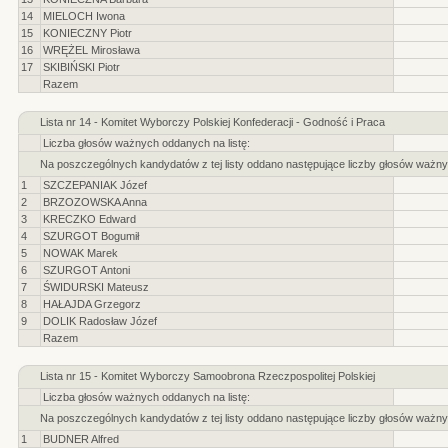
14
MIELOCH Iwona
15
KONIECZNY Piotr
16
WRĘŻEL Mirosława
17
SKIBIŃSKI Piotr
Razem
Lista nr 14 - Komitet Wyborczy Polskiej Konfederacji - Godność i Praca
Liczba głosów ważnych oddanych na listę:
Na poszczególnych kandydatów z tej listy oddano następujące liczby głosów ważny
1
SZCZEPANIAK Józef
2
BRZOZOWSKA Anna
3
KRECZKO Edward
4
SZURGOT Bogumił
5
NOWAK Marek
6
SZURGOT Antoni
7
ŚWIDURSKI Mateusz
8
HAŁAJDA Grzegorz
9
DOLIK Radosław Józef
Razem
Lista nr 15 - Komitet Wyborczy Samoobrona Rzeczpospolitej Polskiej
Liczba głosów ważnych oddanych na listę:
Na poszczególnych kandydatów z tej listy oddano następujące liczby głosów ważny
1
BUDNER Alfred