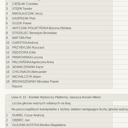
2
CIEŚLAK Czesław
3
STĘPA Teodor
4
MIKOŁAJCZAK Jerzy
5
KASPRZAK Piotr
6
GUZIK Paweł
7
ANTCZAK-POŁATYŃSKA Bożena Elżbieta
8
STRZELEC Benedykt Bronisław
9
MATYBA Piotr
10
GARSTKA Andrzej
11
PRZYBYLSKI Ryszard
12
KĘDZIORA Zofia
13
PANKOWSKA Lucyna
14
PALUSIŃSKA Agnieszka Anna
15
ADAMCZEWSKI Karol
16
CHOJNACKI Aleksander
17
MICHALCZYK Adam
18
BRONISZEWSKI Mirosław Paweł
Razem
Lista nr 12 - Komitet Wyborczy Platformy Janusza Korwin-Mikke
Liczba głosów ważnych oddanych na listę:
Na poszczególnych kandydatów z tej listy oddano następujące liczby głosów ważny
1
DUBIEL Cezar Andrzej
2
DĘBIEC Jan
3
OLEJNIK-KOSTKA Monika Magdalena