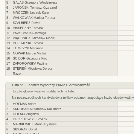
5
GALAS Grzegorz Włodzimierz
6
JAROŃSKI Tomasz Krzysztof
7
MROCZEK Leszek Karol
8
WALKOWIAK Mariola Teresa
9
SZALBIERZ Paweł
10
PIASECZNY Tomasz
11
PAWŁOWSKA Jadwiga
12
WĄCHNICKI Mirosław Maciej
13
PUCHALSKI Tomasz
14
TOMCZYK Marianna
15
NOWAK Marcin Michał
16
ŚCIBOR Grzegorz Piotr
17
ZAPOROWSKA Paulina
18
STĘPIEŃ Miłosława Dorota
Razem
Lista nr 6 - Komitet Wyborczy Prawo i Sprawiedliwość
Liczba głosów ważnych oddanych na listę:
Na poszczególnych kandydatów z tej listy oddano następujące liczby głosów ważny
1
HOFMAN Adam
2
SKROBANIA Stanisław Kazimierz
3
DOLATA Zbigniew
4
DROZDOWSKI Leszek
5
MARKIEWICZ Maria Krystyna
6
SIDORAK Donat