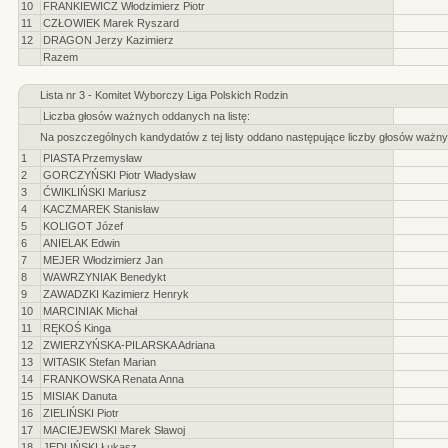
10
FRANKIEWICZ Włodzimierz Piotr
11
CZŁOWIEK Marek Ryszard
12
DRAGON Jerzy Kazimierz
Razem
Lista nr 3 - Komitet Wyborczy Liga Polskich Rodzin
Liczba głosów ważnych oddanych na listę:
Na poszczególnych kandydatów z tej listy oddano następujące liczby głosów ważny
1
PIASTA Przemysław
2
GORCZYŃSKI Piotr Władysław
3
ĆWIKLIŃSKI Mariusz
4
KACZMAREK Stanisław
5
KOLIGOT Józef
6
ANIELAK Edwin
7
MEJER Włodzimierz Jan
8
WAWRZYNIAK Benedykt
9
ZAWADZKI Kazimierz Henryk
10
MARCINIAK Michał
11
RĘKOŚ Kinga
12
ZWIERZYŃSKA-PILARSKA Adriana
13
WITASIK Stefan Marian
14
FRANKOWSKA Renata Anna
15
MISIAK Danuta
16
ZIELIŃSKI Piotr
17
MACIEJEWSKI Marek Sławoj
18
JEDLIŃSKI Łukasz