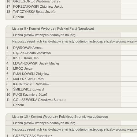
16
GRZEGOREK Waldemar Jerzy
17
KORZENIOWSKI Zbigniew Jakub
18
TARCZYŃSKA Beata Józefa
Razem
Lista nr 9 - Komitet Wyborczy Polskiej Partii Narodowej
Liczba głosów ważnych oddanych na listę:
Na poszczególnych kandydatów z tej listy oddano następujące liczby głosów ważny
1
DĄBROWSKA Anna
2
RĄCZKA Beata Wiesława
3
KISIEL Kamil Jan
4
LEWANDOWSKI Jacek Maciej
5
MRÓZ Jerzy
6
FIJAŁKOWSKI Zbigniew
7
MALEŃKI Artur Rafał
8
KALINOWSKI Radosław
9
ŚMILEWICZ Edward
10
FUKS Kazimierz Józef
11
GOLISZEWSKA Czesława Barbara
Razem
Lista nr 10 - Komitet Wyborczy Polskiego Stronnictwa Ludowego
Liczba głosów ważnych oddanych na listę:
Na poszczególnych kandydatów z tej listy oddano następujące liczby głosów ważny
1
GRZESZCZAK Eugeniusz