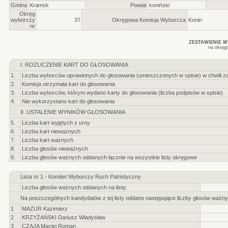
Gmina
Kramsk
Powiat
koniński
Okręg
wyborczy
37
Okręgowa Komisja Wyborcza
Konin
nr
ZESTAWIENIE 
na okręg
I. ROZLICZENIE KART DO GŁOSOWANIA
1.
Liczba wyborców uprawionych do głosowania (umieszczonych w spisie) w chwili z
2.
Komisja otrzymała kart do głosowania
3.
Liczba wyborców, którym wydano karty do głosowania (liczba podpisów w spisie)
4.
Nie wykorzystano kart do głosowania
II. USTALENIE WYNIKÓW GŁOSOWANIA
5.
Liczba kart wyjętych z urny
6.
Liczba kart nieważnych
7.
Liczba kart ważnych
8.
Liczba głosów nieważnych
9.
Liczba głosów ważnych oddanych łącznie na wszystkie listy okręgowe
Lista nr 1 - Komitet Wyborczy Ruch Patriotyczny
Liczba głosów ważnych oddanych na listę:
Na poszczególnych kandydatów z tej listy oddano następujące liczby głosów ważny
1
MAZUR Kazimierz
2
KRZYŻAŃSKI Dariusz Władysław
3
CZAJA Maciej Roman