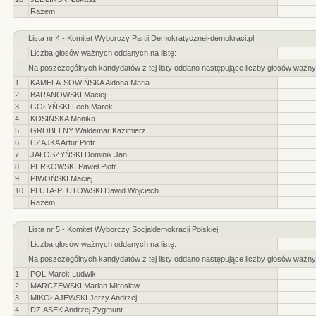
Razem
Lista nr 4 - Komitet Wyborczy Partii Demokratycznej-demokraci.pl
Liczba głosów ważnych oddanych na listę:
Na poszczególnych kandydatów z tej listy oddano następujące liczby głosów ważny
1
KAMELA-SOWIŃSKA Aldona Maria
2
BARANOWSKI Maciej
3
GOŁYŃSKI Lech Marek
4
KOSIŃSKA Monika
5
GROBELNY Waldemar Kazimierz
6
CZAJKA Artur Piotr
7
JAŁOSZYŃSKI Dominik Jan
8
PERKOWSKI Paweł Piotr
9
PIWOŃSKI Maciej
10
PLUTA-PLUTOWSKI Dawid Wojciech
Razem
Lista nr 5 - Komitet Wyborczy Socjaldemokracji Polskiej
Liczba głosów ważnych oddanych na listę:
Na poszczególnych kandydatów z tej listy oddano następujące liczby głosów ważny
1
POL Marek Ludwik
2
MARCZEWSKI Marian Mirosław
3
MIKOŁAJEWSKI Jerzy Andrzej
4
DZIASEK Andrzej Zygmunt