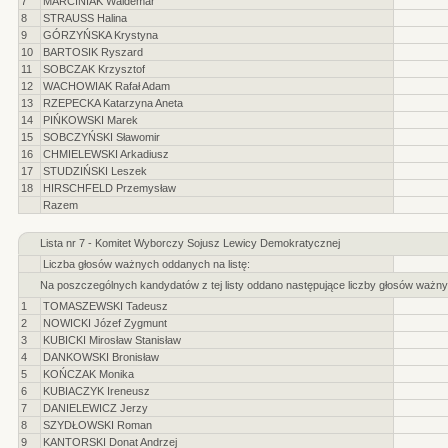
7
MARCINIAK Waldemar
8
STRAUSS Halina
9
GÓRZYŃSKA Krystyna
10
BARTOSIK Ryszard
11
SOBCZAK Krzysztof
12
WACHOWIAK Rafał Adam
13
RZEPECKA Katarzyna Aneta
14
PIŃKOWSKI Marek
15
SOBCZYŃSKI Sławomir
16
CHMIELEWSKI Arkadiusz
17
STUDZIŃSKI Leszek
18
HIRSCHFELD Przemysław
Razem
Lista nr 7 - Komitet Wyborczy Sojusz Lewicy Demokratycznej
Liczba głosów ważnych oddanych na listę:
Na poszczególnych kandydatów z tej listy oddano następujące liczby głosów ważny
1
TOMASZEWSKI Tadeusz
2
NOWICKI Józef Zygmunt
3
KUBICKI Mirosław Stanisław
4
DANKOWSKI Bronisław
5
KOŃCZAK Monika
6
KUBIACZYK Ireneusz
7
DANIELEWICZ Jerzy
8
SZYDŁOWSKI Roman
9
KANTORSKI Donat Andrzej