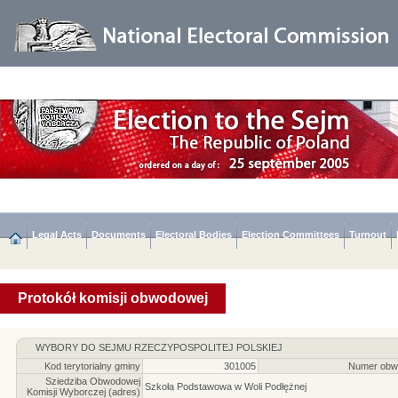
Legal Acts
Documents
Electoral Bodies
Election Committees
Turnout
Protokół komisji obwodowej
WYBORY DO SEJMU RZECZYPOSPOLITEJ POLSKIEJ
Kod terytorialny gminy
301005
Numer obw
Sziedziba Obwodowej
Szkoła Podstawowa w Woli Podłężnej
Komisji Wyborczej (adres)