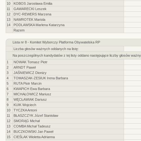
10
KOBOS Jarosława Emilia
11
GAWARECKI Leszek
12
DYC-REWERS Marzena
13
NAWROTEK Mariola
14
PODLAWSKA Marlena Katarzyna
Razem
Lista nr 8 - Komitet Wyborczy Platforma Obywatelska RP
Liczba głosów ważnych oddanych na listę:
Na poszczególnych kandydatów z tej listy oddano następujące liczby głosów ważny
1
NOWAK Tomasz Piotr
2
ARNDT Paweł
3
JAŚNIEWICZ Dionizy
4
TOMASZAK-ZESIUK Irena Barbara
5
RUTA Piotr Marcin
6
KWAPICH Ewa Barbara
7
MICHAŁOWICZ Mariusz
8
WĘCŁAWIAK Dariusz
9
KUIK Wojciech
10
TYCZKA Antoni
11
BŁASZCZYK Józef Stanisław
12
SMORĄG Michał
13
COMBA Michał Tadeusz
14
BUCZKOWSKI Jan Paweł
15
CIEŚLAK Wioletta Adrianna