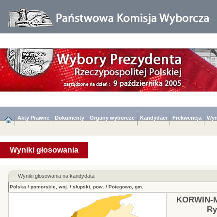
Akty Prawne
Dokumenty
Organy wyborcze
Kandydaci
Frekwencja
Wyn
Wyniki głosowania
Wyniki głosowania na kandydata
Polska
/
pomorskie, woj.
/
słupski, pow.
/
Potęgowo, gm.
KORWIN-M
Ry