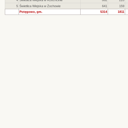
4
Świetlica Wiejska w Rzechcinie
862
220
5
Świetlica Wiejska w Żochowie
641
159
Potęgowo, gm.
5314
1811