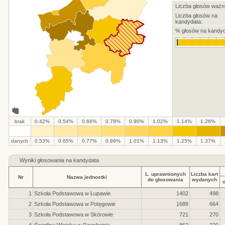
Liczba głosów ważn
Liczba głosów na
kandydata:
% głosów na kandyd
brak
0.42%
0.54%
0.66%
0.78%
0.90%
1.02%
1.14%
1.26%
.
.
.
.
.
.
.
.
.
.
danych
0.53%
0.65%
0.77%
0.89%
1.01%
1.13%
1.25%
1.37%
Wyniki głosowania na kandydata
L. uprawnionych
Liczba kart
Nr
Nazwa jednostki
do głosowania
wydanych
1
Szkoła Podstawowa w Łupawie
1402
498
2
Szkoła Podstawowa w Potęgowie
1688
664
3
Szkoła Podstawowa w Skórowie
721
270