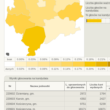
Liczba głosów ważn
Liczba głosów na
kandydata:
% głosów na kandyd
brak
0.00%
0.03%
0.06%
0.09%
0.12%
0.15%
0.18%
0.21%
.
.
.
.
.
.
.
.
.
.
danych
0.02%
0.05%
0.08%
0.11%
0.14%
0.17%
0.20%
0.23%
Wyniki głosowania na kandydata
L. uprawnionych
Liczba kart
Nr
Nazwa jednostki
do głosowania
wydanych
220602
Dziemiany, gm.
2972
1764
220603
Karsin, gm.
4392
2427
220604
Kościerzyna, gm.
9751
5239
220601
Kościerzyna, m.
18171
10071