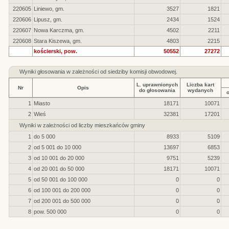
220605
Liniewo, gm.
3527
1821
220606
Lipusz, gm.
2434
1524
220607
Nowa Karczma, gm.
4502
2211
220608
Stara Kiszewa, gm.
4803
2215
kościerski, pow.
50552
27272
Wyniki głosowania w zależności od siedziby komisji obwodowej.
L. uprawnionych
Liczba kart
Nr
Opis
do głosowania
wydanych
1
Miasto
18171
10071
2
Wieś
32381
17201
Wyniki w zależności od liczby mieszkańców gminy
1
do 5 000
8933
5109
2
od 5 001 do 10 000
13697
6853
3
od 10 001 do 20 000
9751
5239
4
od 20 001 do 50 000
18171
10071
5
od 50 001 do 100 000
0
0
6
od 100 001 do 200 000
0
0
7
od 200 001 do 500 000
0
0
8
pow. 500 000
0
0