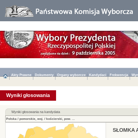
Akty Prawne
Dokumenty
Organy wyborcze
Kandydaci
Frekwencja
Wyn
Wyniki głosowania
Wyniki głosowania na kandydata
Polska
/
pomorskie, woj.
/
kościerski, pow.
...
SŁOMKA A