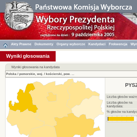
Akty Prawne
Dokumenty
Organy wyborcze
Kandydaci
Frekwencja
Wyn
Wyniki głosowania
Wyniki głosowania na kandydata
Polska
/
pomorskie, woj.
/
kościerski, pow.
...
PYS
Liczba głosów ważn
Liczba głosów na
kandydata:
% głosów na kandyd