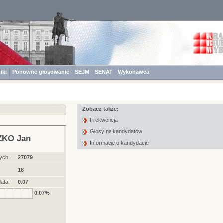
iki
Ponowne głosowanie
SEJM
SENAT
Wykonawca
Zobacz także:
Frekwencja
Głosy na kandydatów
ZKO Jan
Informacje o kandydacie
ych:
27079
18
ata:
0.07
0.07%