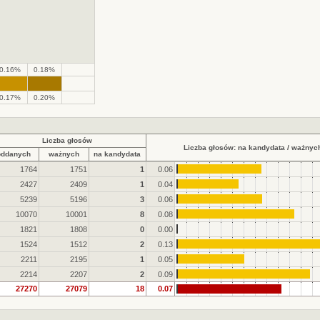
0.16%
0.18%
.
.
0.17%
0.20%
Liczba głosów
Liczba głosów: na kandydata / ważnyc
oddanych
ważnych
na kandydata
1764
1751
1
0.06
2427
2409
1
0.04
5239
5196
3
0.06
10070
10001
8
0.08
1821
1808
0
0.00
1524
1512
2
0.13
2211
2195
1
0.05
2214
2207
2
0.09
27270
27079
18
0.07