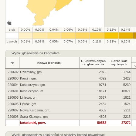
brak
0.00%
0.02%
0.04%
0.06%
0.08%
0.10%
0.12%
0.14%
.
.
.
.
.
.
.
.
.
.
danych
0.01%
0.03%
0.05%
0.07%
0.09%
0.11%
0.13%
0.15%
Wyniki głosowania na kandydata
L. uprawnionych
Liczba kart
Nr
Nazwa jednostki
do głosowania
wydanych
220602
Dziemiany, gm.
2972
1764
220603
Karsin, gm.
4392
2427
220604
Kościerzyna, gm.
9751
5239
220601
Kościerzyna, m.
18171
10071
220605
Liniewo, gm.
3527
1821
220606
Lipusz, gm.
2434
1524
220607
Nowa Karczma, gm.
4502
2211
220608
Stara Kiszewa, gm.
4803
2215
kościerski, pow.
50552
27272
Wyniki głosowania w zależności od siedziby komisji obwodowej.