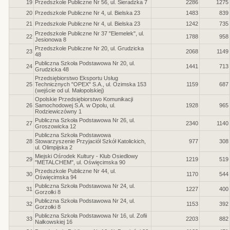
19
Przedszkole Publiczne Nr 56, ul. Sieradzka 7
2286
1275
20
Przedszkole Publiczne Nr 4, ul. Bielska 23
1483
839
21
Przedszkole Publiczne Nr 4, ul. Bielska 23
1242
735
Przedszkole Publiczne Nr 37 "Elemelek", ul.
22
1788
958
Jesionowa 8
Przedszkole Publiczne Nr 20, ul. Grudzicka
23
2068
1149
48
Publiczna Szkoła Podstawowa Nr 20, ul.
24
1441
713
Grudzicka 48
Przedsiębiorstwo Eksportu Usług
25
Technicznych "OPEX" S.A., ul. Ozimska 153
1159
687
(wejście od ul. Małopolskiej)
Opolskie Przedsiębiorstwo Komunikacji
26
Samochodowej S.A. w Opolu, ul.
1928
965
Rodziewiczówny 1
Publiczna Szkoła Podstawowa Nr 26, ul.
27
2340
1140
Groszowicka 12
Publiczna Szkoła Podstawowa
28
Stowarzyszenie Przyjaciół Szkół Katolickich,
977
308
ul. Olimpijska 2
Miejski Ośrodek Kultury - Klub Osiedlowy
29
1219
519
"METALCHEM", ul. Oświęcimska 90
Przedszkole Publiczne Nr 44, ul.
30
1170
544
Oświęcimska 94
Publiczna Szkoła Podstawowa Nr 24, ul.
31
1227
400
Gorzołki 8
Publiczna Szkoła Podstawowa Nr 24, ul.
32
1153
392
Gorzołki 8
Publiczna Szkoła Podstawowa Nr 16, ul. Zofii
33
2203
882
Nałkowskiej 16