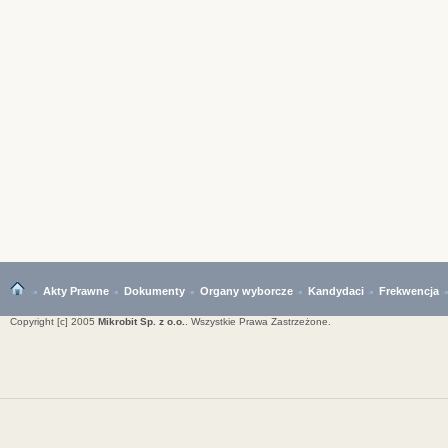
Akty Prawne
Dokumenty
Organy wyborcze
Kandydaci
Frekwencja
Copyright [c] 2005
Mikrobit Sp. z o.o.
. Wszystkie Prawa Zastrzeżone.