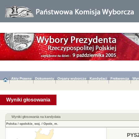
Akty Prawne
Dokumenty
Organy wyborcze
Kandydaci
Frekwencja
Wyn
Wyniki głosowania
Wyniki głosowania na kandydata
Polska
/
opolskie, woj.
/
Opole, m.
PYS