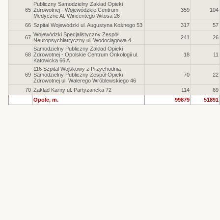
Publiczny Samodzielny Zakład Opieki
65
Zdrowotnej - Wojewódzkie Centrum
359
104
Medyczne Al. Wincentego Witosa 26
66
Szpital Wojewódzki ul. Augustyna Kośnego 53
317
57
Wojewódzki Specjalistyczny Zespół
67
241
26
Neuropsychiatryczny ul. Wodociągowa 4
Samodzielny Publiczny Zakład Opieki
68
Zdrowotnej - Opolskie Centrum Onkologii ul.
18
11
Katowicka 66 A
116 Szpital Wojskowy z Przychodnią
69
Samodzielny Publiczny Zespół Opieki
70
22
Zdrowotnej ul. Walerego Wróblewskiego 46
70
Zakład Karny ul. Partyzancka 72
114
69
Opole, m.
99879
51891