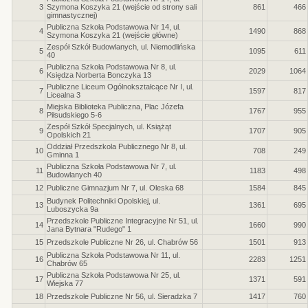
3
Szymona Koszyka 21 (wejście od strony sali
861
466
gimnastycznej)
Publiczna Szkoła Podstawowa Nr 14, ul.
4
1490
868
Szymona Koszyka 21 (wejście główne)
Zespół Szkół Budowlanych, ul. Niemodlińska
5
1095
611
40
Publiczna Szkoła Podstawowa Nr 8, ul.
6
2029
1064
Księdza Norberta Bonczyka 13
Publiczne Liceum Ogólnokształcące Nr I, ul.
7
1597
817
Licealna 3
Miejska Biblioteka Publiczna, Plac Józefa
8
1767
955
Piłsudskiego 5-6
Zespół Szkół Specjalnych, ul. Książąt
9
1707
905
Opolskich 21
Oddział Przedszkola Publicznego Nr 8, ul.
10
708
249
Gminna 1
Publiczna Szkoła Podstawowa Nr 7, ul.
11
1183
498
Budowlanych 40
12
Publiczne Gimnazjum Nr 7, ul. Oleska 68
1584
845
Budynek Politechniki Opolskiej, ul.
13
1361
695
Luboszycka 9a
Przedszkole Publiczne Integracyjne Nr 51, ul.
14
1660
990
Jana Bytnara "Rudego" 1
15
Przedszkole Publiczne Nr 26, ul. Chabrów 56
1501
913
Publiczna Szkoła Podstawowa Nr 11, ul.
16
2283
1251
Chabrów 65
Publiczna Szkoła Podstawowa Nr 25, ul.
17
1371
591
Wiejska 77
18
Przedszkole Publiczne Nr 56, ul. Sieradzka 7
1417
760