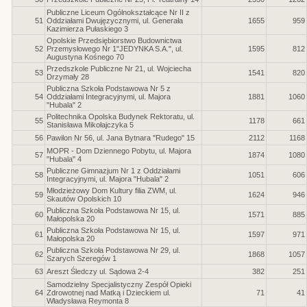
Publiczne Liceum Ogólnokształcące Nr II z
51
Oddziałami Dwujęzycznymi, ul. Generała
1655
959
Kazimierza Pułaskiego 3
Opolskie Przedsiębiorstwo Budownictwa
52
Przemysłowego Nr 1"JEDYNKA S.A.", ul.
1595
812
Augustyna Kośnego 70
Przedszkole Publiczne Nr 21, ul. Wojciecha
53
1541
820
Drzymały 28
Publiczna Szkoła Podstawowa Nr 5 z
54
Oddziałami Integracyjnymi, ul. Majora
1881
1060
"Hubala" 2
Politechnika Opolska Budynek Rektoratu, ul.
55
1178
661
Stanisława Mikołajczyka 5
56
Pawilon Nr 56, ul. Jana Bytnara "Rudego" 15
2112
1168
MOPR - Dom Dziennego Pobytu, ul. Majora
57
1874
1080
"Hubala" 4
Publiczne Gimnazjum Nr 1 z Oddziałami
58
1051
606
Integracyjnymi, ul. Majora "Hubala" 2
Młodzieżowy Dom Kultury filia ZWM, ul.
59
1624
946
Skautów Opolskich 10
Publiczna Szkoła Podstawowa Nr 15, ul.
60
1571
885
Małopolska 20
Publiczna Szkoła Podstawowa Nr 15, ul.
61
1597
971
Małopolska 20
Publiczna Szkoła Podstawowa Nr 29, ul.
62
1868
1057
Szarych Szeregów 1
63
Areszt Śledczy ul. Sądowa 2-4
382
251
Samodzielny Specjalistyczny Zespół Opieki
64
Zdrowotnej nad Matką i Dzieckiem ul.
71
41
Władysława Reymonta 8