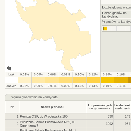
Liczba głosów ważn
Liczba głosów na
kandydata:
% głosów na kandyd
brak
0.02%
0.04%
0.06%
0.08%
0.10%
0.12%
0.14%
0.16%
.
.
.
.
.
.
.
.
.
.
danych
0.03%
0.05%
0.07%
0.09%
0.11%
0.13%
0.15%
0.17%
Wyniki głosowania na kandydata
L. uprawnionych
Liczba kart
Nr
Nazwa jednostki
do głosowania
wydanych
1
Remiza OSP, ul. Wrocławska 190
330
143
Publiczna Szkoła Podstawowa Nr 9, ul.
2
1992
954
Cmentarna 7
Publiczna Szkoła Podstawowa Nr 14, ul.