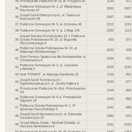
34
Przedszkole Publiczne Nr 16, Al. Przyjaźni 26
1133
471
Publiczne Gimnazjum Nr 2, ul. Władysława
35
2091
1007
Reymonta 43
Zespół Szkół Elektrycznych, ul. Tadeusza
36
2067
1040
Kościuszki 39
37
Publiczne Gimnazjum Nr 5, ul. Ozimska 48
2212
1153
38
Publiczne Gimnazjum Nr 4, ul. 1 Maja 145
2260
1113
Zespół Szkolno-Przedszkolny Nr 1 Publiczna
39
Szkoła Podstawowa Nr 28, ul. Bogumiła
933
373
Wyszomirskiego 6
Publiczna Szkoła Podstawowa Nr 10, ul.
40
1022
438
Walerego Wróblewskiego 7
Dom Pomocy Społecznej dla Kombatantów, ul.
41
1594
913
Chmielowicka 6
Publiczne Gimnazjum Nr 3, ul. Joachima
42
2026
1164
Lelewela 9
43
Klub "FENIKS", ul. Alojzego Dambonia 25
1792
952
Zespół Szkół Technicznych i
44
1634
877
Ogólnokształcących, ul. Józefa Hallera 6
Przedszkole Publiczne Nr 43ul. Prószkowska
45
1349
858
5A
Publiczne Gminazjum Nr 6 ul. Powstańców
46
1542
882
Śląskich 19
Publiczna Szkoła Podstawowa Nr 1, Pl.
47
1342
688
Ignacego Daszyńskiego 3
Zespół Szkół Mechanicznych, ul. Edmunda
48
1882
970
Osmańczyka 22
Urząd Miasta Opola - Wydział Oświaty, ul.
49
1931
1043
Henryka Sienkiewicza 6
50
Przedszkole Publiczne Nr 25, Pl. Teatralny 14
2330
1262