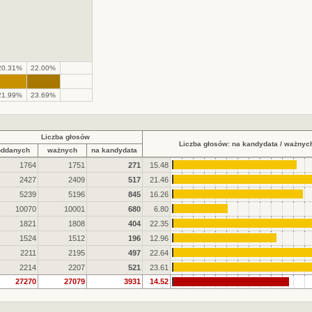
20.31%
22.00%
.
.
21.99%
23.69%
Liczba głosów
Liczba głosów: na kandydata / ważnyc
oddanych
ważnych
na kandydata
1764
1751
271
15.48
2427
2409
517
21.46
5239
5196
845
16.26
10070
10001
680
6.80
1821
1808
404
22.35
1524
1512
196
12.96
2211
2195
497
22.64
2214
2207
521
23.61
27270
27079
3931
14.52