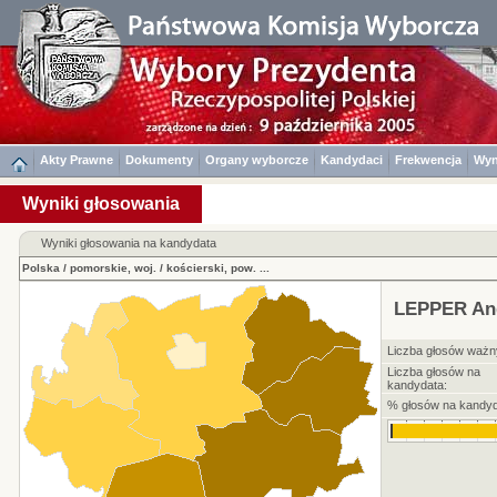
Akty Prawne
Dokumenty
Organy wyborcze
Kandydaci
Frekwencja
Wyn
Wyniki głosowania
Wyniki głosowania na kandydata
Polska
/
pomorskie, woj.
/
kościerski, pow.
...
LEPPER And
Liczba głosów ważn
Liczba głosów na
kandydata:
% głosów na kandyd