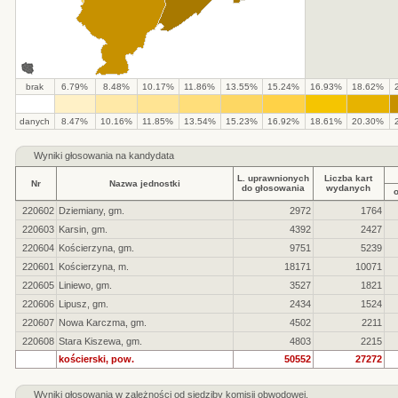
brak
6.79%
8.48%
10.17%
11.86%
13.55%
15.24%
16.93%
18.62%
.
.
.
.
.
.
.
.
.
.
danych
8.47%
10.16%
11.85%
13.54%
15.23%
16.92%
18.61%
20.30%
Wyniki głosowania na kandydata
L. uprawnionych
Liczba kart
Nr
Nazwa jednostki
do głosowania
wydanych
220602
Dziemiany, gm.
2972
1764
220603
Karsin, gm.
4392
2427
220604
Kościerzyna, gm.
9751
5239
220601
Kościerzyna, m.
18171
10071
220605
Liniewo, gm.
3527
1821
220606
Lipusz, gm.
2434
1524
220607
Nowa Karczma, gm.
4502
2211
220608
Stara Kiszewa, gm.
4803
2215
kościerski, pow.
50552
27272
Wyniki głosowania w zależności od siedziby komisji obwodowej.