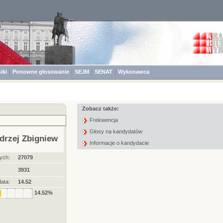
iki
Ponowne głosowanie
SEJM
SENAT
Wykonawca
Zobacz także:
Frekwencja
Głosy na kandydatów
rzej Zbigniew
Informacje o kandydacie
ych:
27079
3931
ata:
14.52
14.52%