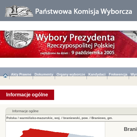
Akty Prawne
Dokumenty
Organy wyborcze
Kandydaci
Frekwencja
Wyn
Informacje ogólne
Informacje ogólne
Polska
/
warmińsko-mazurskie, woj.
/
braniewski, pow.
/
Braniewo, gm.
Bran