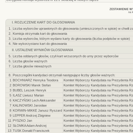
ZESTAWIENIE 
na 
I. ROZLICZENIE KART DO GŁOSOWANIA
1.
Liczba wyborców uprawionych do głosowania (umieszczonych w spisie) w chwili z
2.
Komisja otrzymała kart do głosowania
3.
Liczba wyborców, którym wydano karty do głosowania (liczba podpisów w spisie)
4.
Nie wykorzystano kart do głosowania
II. USTALENIE WYNIKÓW GŁOSOWANIA
5.
Liczba oddanych głosów, czyli kart wrzuconych do urny przez wyborców
6.
Liczba głosów ważnych
7.
Liczba głosów nieważnych
8.
Poszczególni kandydaci otrzymali następujące liczby głosów ważnych:
1
BOCHNIARZ Henryka Teodora
Komitet Wyborczy Kandydata na Prezydenta Rze
2
BOROWSKI Marek Stefan
Komitet Wyborczy Kandydata na Prezydenta Rze
3
BUBEL Leszek Henryk
Komitet Wyborczy Kandydata na Prezydenta Rze
5
ILASZ Liwiusz Marian
Komitet Wyborczy Kandydata na Prezydenta Rzec
6
KACZYŃSKI Lech Aleksander
Komitet Wyborczy Kandydata na Prezydenta Rze
7
KALINOWSKI Jarosław
Komitet Wyborczy Kandydata na Prezydenta Rzec
8
KORWIN-MIKKE Janusz Ryszard
Komitet Wyborczy Kandydata na Prezydenta Rze
9
LEPPER Andrzej Zbigniew
Komitet Wyborczy Kandydata na Prezydenta Rzec
11
PYSZKO Jan
Komitet Wyborczy Kandydata na Prezydenta Rze
12
SŁOMKA Adam Andrzej
Komitet Wyborczy Kandydata na Prezydenta Rze
13
TUSK Donald Franciszek
Komitet Wyborczy Kandydata na Prezydenta Rze