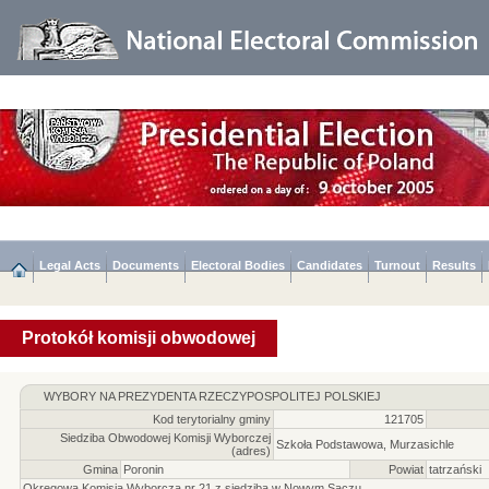
Legal Acts
Documents
Electoral Bodies
Candidates
Turnout
Results
Protokół komisji obwodowej
WYBORY NA PREZYDENTA RZECZYPOSPOLITEJ POLSKIEJ
Kod terytorialny gminy
121705
Siedziba Obwodowej Komisji Wyborczej
Szkoła Podstawowa, Murzasichle
(adres)
Gmina
Poronin
Powiat
tatrzański
Okręgowa Komisja Wyborcza nr 21 z siedzibą w Nowym Sączu