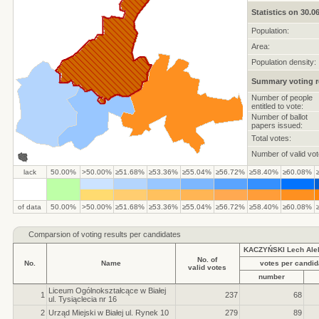
Statistics on 30.0
Population:
Area:
Population density:
Summary voting r
Number of people
entitled to vote:
Number of ballot
papers issued:
Total votes:
Number of valid vot
lack
50.00%
>50.00%
≥51.68%
≥53.36%
≥55.04%
≥56.72%
≥58.40%
≥60.08%
of data
50.00%
>50.00%
≥51.68%
≥53.36%
≥55.04%
≥56.72%
≥58.40%
≥60.08%
Comparsion of voting results per candidates
KACZYŃSKI Lech Ale
No. of
No.
Name
votes per candid
valid votes
number
Liceum Ogólnokształcące w Białej
1
237
68
ul. Tysiąclecia nr 16
2
Urząd Miejski w Białej ul. Rynek 10
279
89