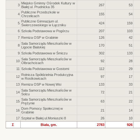
Miejsko Gminny Ośrodek Kultury w
3
267
53
Białej ul. Prudnicka 35
Publiczne Przedszkole w
4
155
54
Chrzelicach
Publiczne Gimnazjum ul.
5
424
159
Świerczewskiego w Łączniku
6
Szkoła Podstawowa w Pogórzu
207
103
7
Remiza OSP w Grabinie
126
42
Sala Samorządu Mieszkańców w
8
170
51
Ligocie Bialskiej
9
Szkoła Podstawowa w Śmiczu
302
133
Sala Samorządu Mieszkańców w
10
92
28
Olbrachcicach
11
Szkoła Podstawowa w Gostomi
112
29
Rolnicza Spółdzielnia Produkcyjna
12
97
17
w Rostkowicach
13
Remiza OSP w Nowej Wsi
133
33
Sala Samorządu Mieszkańców w
14
72
21
Solcu
Sala Samorządu Mieszkańców w
15
63
22
Prężynie
Dom Pomocy Społecznej w
16
21
14
Grabinie
17
Szpital w Białej ul.Moniuszki 8
26
10
Σ
Biała, gm.
2783
926