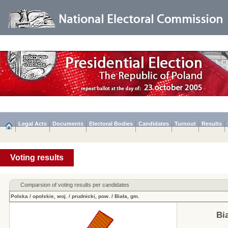
Legal Acts
Documents
Electoral Bodies
Candidates
Turnout
Results
Voting results
Comparsion of voting results per candidates
Polska
/
opolskie, woj.
/
prudnicki, pow.
/
Biała, gm.
Bi