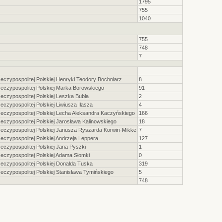
1795
755
1040
755
748
7
czypospolitej Polskiej Henryki Teodory Bochniarz
8
czypospolitej Polskiej Marka Borowskiego
91
czypospolitej Polskiej Leszka Bubla
2
zypospolitej Polskiej Liwiusza Ilasza
4
czypospolitej Polskiej Lecha Aleksandra Kaczyńskiego
166
zypospolitej Polskiej Jarosława Kalinowskiego
18
czypospolitej Polskiej Janusza Ryszarda Korwin-Mikke
7
zypospolitej Polskiej Andrzeja Leppera
127
czypospolitej Polskiej Jana Pyszki
1
czypospolitej Polskiej Adama Słomki
0
czypospolitej Polskiej Donalda Tuska
319
zypospolitej Polskiej Stanisława Tymińskiego
5
748