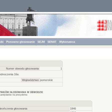
iki
Ponowne głosowanie
SEJM
SENAT
Wykonawca
Numer obwodu głosowania
1
ednoczenia 16a
Województwo
pomorskie
WYNIKÓW GŁOSOWANIA W OBWODZIE
kandydatów na prezydenta
akończenia głosowania
1846