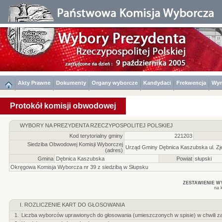
Akty Prawne
Dokumenty
Organy wyborcze
Kandydaci
Frekwencja
Wyn
Protokół komisji obwodowej
WYBORY NA PREZYDENTA RZECZYPOSPOLITEJ POLSKIEJ
Kod terytorialny gminy
221203
Siedziba Obwodowej Komisji Wyborczej
Urząd Gminy Dębnica Kaszubska ul. Zj
(adres)
Gmina
Dębnica Kaszubska
Powiat
słupski
Okręgowa Komisja Wyborcza nr 39 z siedzibą w Słupsku
ZESTAWIENIE 
na 
I. ROZLICZENIE KART DO GŁOSOWANIA
1.
Liczba wyborców uprawionych do głosowania (umieszczonych w spisie) w chwili z