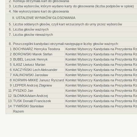
2.
Komisja otrzymała kart do głosowania
3.
Liczba wyborców, którym wydano karty do głosowania (liczba podpisów w spisie)
4.
Nie wykorzystano kart do głosowania
II. USTALENIE WYNIKÓW GŁOSOWANIA
5.
Liczba oddanych głosów, czyli kart wrzuconych do urny przez wyborców
6.
Liczba głosów ważnych
7.
Liczba głosów nieważnych
8.
Poszczególni kandydaci otrzymali następujące liczby głosów ważnych:
1
BOCHNIARZ Henryka Teodora
Komitet Wyborczy Kandydata na Prezydenta Rze
2
BOROWSKI Marek Stefan
Komitet Wyborczy Kandydata na Prezydenta Rze
3
BUBEL Leszek Henryk
Komitet Wyborczy Kandydata na Prezydenta Rze
5
ILASZ Liwiusz Marian
Komitet Wyborczy Kandydata na Prezydenta Rzec
6
KACZYŃSKI Lech Aleksander
Komitet Wyborczy Kandydata na Prezydenta Rze
7
KALINOWSKI Jarosław
Komitet Wyborczy Kandydata na Prezydenta Rzec
8
KORWIN-MIKKE Janusz Ryszard
Komitet Wyborczy Kandydata na Prezydenta Rze
9
LEPPER Andrzej Zbigniew
Komitet Wyborczy Kandydata na Prezydenta Rzec
11
PYSZKO Jan
Komitet Wyborczy Kandydata na Prezydenta Rze
12
SŁOMKA Adam Andrzej
Komitet Wyborczy Kandydata na Prezydenta Rze
13
TUSK Donald Franciszek
Komitet Wyborczy Kandydata na Prezydenta Rze
14
TYMIŃSKI Stanisław
Komitet Wyborczy Kandydata na Prezydenta Rzec
Razem