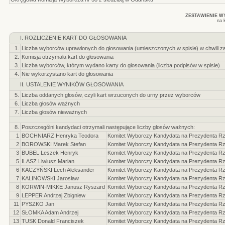
ZESTAWIENIE 
na 
I. ROZLICZENIE KART DO GŁOSOWANIA
1.
Liczba wyborców uprawionych do głosowania (umieszczonych w spisie) w chwili z
2.
Komisja otrzymała kart do głosowania
3.
Liczba wyborców, którym wydano karty do głosowania (liczba podpisów w spisie)
4.
Nie wykorzystano kart do głosowania
II. USTALENIE WYNIKÓW GŁOSOWANIA
5.
Liczba oddanych głosów, czyli kart wrzuconych do urny przez wyborców
6.
Liczba głosów ważnych
7.
Liczba głosów nieważnych
8.
Poszczególni kandydaci otrzymali następujące liczby głosów ważnych:
1
BOCHNIARZ Henryka Teodora
Komitet Wyborczy Kandydata na Prezydenta Rze
2
BOROWSKI Marek Stefan
Komitet Wyborczy Kandydata na Prezydenta Rze
3
BUBEL Leszek Henryk
Komitet Wyborczy Kandydata na Prezydenta Rze
5
ILASZ Liwiusz Marian
Komitet Wyborczy Kandydata na Prezydenta Rzec
6
KACZYŃSKI Lech Aleksander
Komitet Wyborczy Kandydata na Prezydenta Rze
7
KALINOWSKI Jarosław
Komitet Wyborczy Kandydata na Prezydenta Rzec
8
KORWIN-MIKKE Janusz Ryszard
Komitet Wyborczy Kandydata na Prezydenta Rze
9
LEPPER Andrzej Zbigniew
Komitet Wyborczy Kandydata na Prezydenta Rzec
11
PYSZKO Jan
Komitet Wyborczy Kandydata na Prezydenta Rze
12
SŁOMKA Adam Andrzej
Komitet Wyborczy Kandydata na Prezydenta Rze
13
TUSK Donald Franciszek
Komitet Wyborczy Kandydata na Prezydenta Rze