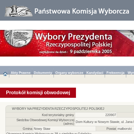
Akty Prawne
Dokumenty
Organy wyborcze
Kandydaci
Frekwencja
Wyn
Protokół komisji obwodowej
WYBORY NA PREZYDENTA RZECZYPOSPOLITEJ POLSKIEJ
Kod terytorialny gminy
220907
Siedziba Obwodowej Komisji Wyborczej
Dom Kultury w Nowym Stawie, ul. Jana P
(adres)
Gmina
Nowy Staw
Powiat
malborski
Okręgowa Komisja Wyborcza nr 38 z siedzibą w Gdańsku