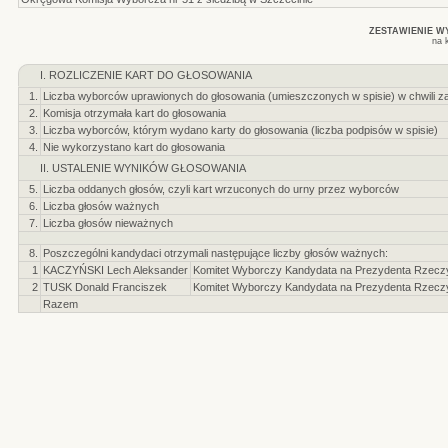
ZESTAWIENIE 
na 
I. ROZLICZENIE KART DO GŁOSOWANIA
1.
Liczba wyborców uprawionych do głosowania (umieszczonych w spisie) w chwili z
2.
Komisja otrzymała kart do głosowania
3.
Liczba wyborców, którym wydano karty do głosowania (liczba podpisów w spisie)
4.
Nie wykorzystano kart do głosowania
II. USTALENIE WYNIKÓW GŁOSOWANIA
5.
Liczba oddanych głosów, czyli kart wrzuconych do urny przez wyborców
6.
Liczba głosów ważnych
7.
Liczba głosów nieważnych
8.
Poszczególni kandydaci otrzymali następujące liczby głosów ważnych:
1
KACZYŃSKI Lech Aleksander
Komitet Wyborczy Kandydata na Prezydenta Rzeczyp
2
TUSK Donald Franciszek
Komitet Wyborczy Kandydata na Prezydenta Rzeczyp
Razem