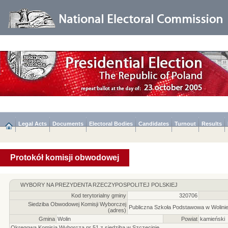
Legal Acts
Documents
Electoral Bodies
Candidates
Turnout
Results
Protokół komisji obwodowej
WYBORY NA PREZYDENTA RZECZYPOSPOLITEJ POLSKIEJ
Kod terytorialny gminy
320706
Siedziba Obwodowej Komisji Wyborczej
Publiczna Szkoła Podstawowa w Wolinie,
(adres)
Gmina
Wolin
Powiat
kamieński
Okręgowa Komisja Wyborcza nr 51 z siedzibą w Szczecinie