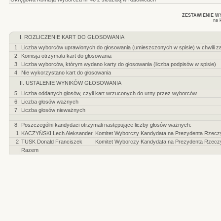
ZESTAWIENIE 
na 
I. ROZLICZENIE KART DO GŁOSOWANIA
1.
Liczba wyborców uprawionych do głosowania (umieszczonych w spisie) w chwili z
2.
Komisja otrzymała kart do głosowania
3.
Liczba wyborców, którym wydano karty do głosowania (liczba podpisów w spisie)
4.
Nie wykorzystano kart do głosowania
II. USTALENIE WYNIKÓW GŁOSOWANIA
5.
Liczba oddanych głosów, czyli kart wrzuconych do urny przez wyborców
6.
Liczba głosów ważnych
7.
Liczba głosów nieważnych
8.
Poszczególni kandydaci otrzymali następujące liczby głosów ważnych:
1
KACZYŃSKI Lech Aleksander
Komitet Wyborczy Kandydata na Prezydenta Rzeczyp
2
TUSK Donald Franciszek
Komitet Wyborczy Kandydata na Prezydenta Rzeczyp
Razem