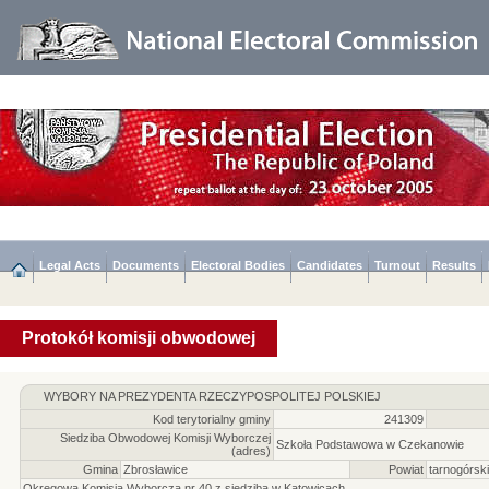
Legal Acts
Documents
Electoral Bodies
Candidates
Turnout
Results
Protokół komisji obwodowej
WYBORY NA PREZYDENTA RZECZYPOSPOLITEJ POLSKIEJ
Kod terytorialny gminy
241309
Siedziba Obwodowej Komisji Wyborczej
Szkoła Podstawowa w Czekanowie
(adres)
Gmina
Zbrosławice
Powiat
tarnogórski
Okręgowa Komisja Wyborcza nr 40 z siedzibą w Katowicach