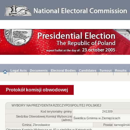
Legal Acts
Documents
Electoral Bodies
Candidates
Turnout
Results
Protokół komisji obwodowej
WYBORY NA PREZYDENTA RZECZYPOSPOLITEJ POLSKIEJ
Kod terytorialny gminy
241309
Siedziba Obwodowej Komisji Wyborczej
Świetlica Gminna w Ziemięcicach
(adres)
Gmina
Zbrosławice
Powiat
tarnogórski
Okręgowa Komisja Wyborcza nr 40 z siedzibą w Katowicach