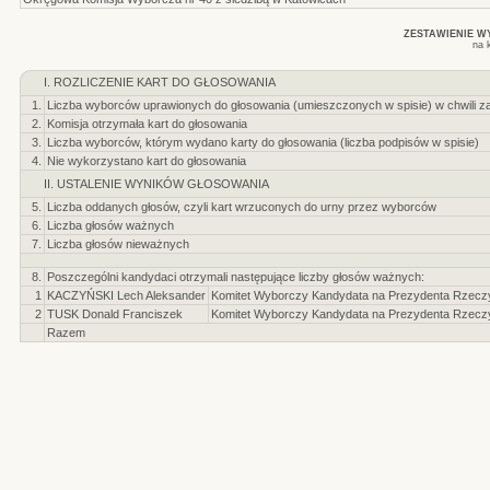
ZESTAWIENIE 
na 
I. ROZLICZENIE KART DO GŁOSOWANIA
1.
Liczba wyborców uprawionych do głosowania (umieszczonych w spisie) w chwili z
2.
Komisja otrzymała kart do głosowania
3.
Liczba wyborców, którym wydano karty do głosowania (liczba podpisów w spisie)
4.
Nie wykorzystano kart do głosowania
II. USTALENIE WYNIKÓW GŁOSOWANIA
5.
Liczba oddanych głosów, czyli kart wrzuconych do urny przez wyborców
6.
Liczba głosów ważnych
7.
Liczba głosów nieważnych
8.
Poszczególni kandydaci otrzymali następujące liczby głosów ważnych:
1
KACZYŃSKI Lech Aleksander
Komitet Wyborczy Kandydata na Prezydenta Rzeczyp
2
TUSK Donald Franciszek
Komitet Wyborczy Kandydata na Prezydenta Rzeczyp
Razem