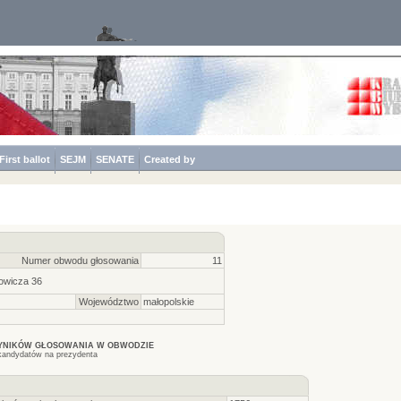
First ballot
SEJM
SENATE
Created by
Numer obwodu głosowania
11
towicza 36
Województwo
małopolskie
WYNIKÓW GŁOSOWANIA W OBWODZIE
kandydatów na prezydenta