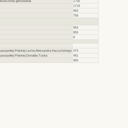
akończenia głosowania
1756
1719
963
756
963
955
8
ospolitej Polskiej Lecha Aleksandra Kaczyńskiego
474
ospolitej Polskiej Donalda Tuska
481
955