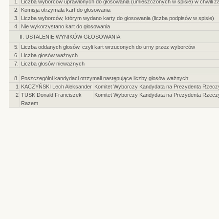
1.
Liczba wyborców uprawionych do głosowania (umieszczonych w spisie) w chwili z
2.
Komisja otrzymała kart do głosowania
3.
Liczba wyborców, którym wydano karty do głosowania (liczba podpisów w spisie)
4.
Nie wykorzystano kart do głosowania
II. USTALENIE WYNIKÓW GŁOSOWANIA
5.
Liczba oddanych głosów, czyli kart wrzuconych do urny przez wyborców
6.
Liczba głosów ważnych
7.
Liczba głosów nieważnych
8.
Poszczególni kandydaci otrzymali następujące liczby głosów ważnych:
1
KACZYŃSKI Lech Aleksander
Komitet Wyborczy Kandydata na Prezydenta Rzeczyp
2
TUSK Donald Franciszek
Komitet Wyborczy Kandydata na Prezydenta Rzeczyp
Razem