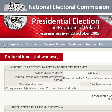
Legal Acts
Documents
Electoral Bodies
Candidates
Turnout
Results
Protokół komisji obwodowej
WYBORY NA PREZYDENTA RZECZYPOSPOLITEJ POLSKIEJ
Kod terytorialny gminy
121801
Siedziba Obwodowej Komisji Wyborczej
Przedszkole Nr 3, Andrychów ul. Lenar
(adres)
Gmina
Andrychów
Powiat
wadowicki
Okręgowa Komisja Wyborcza nr 20 z siedzibą w Krakowie
ZESTAWIENIE 
na 
I. ROZLICZENIE KART DO GŁOSOWANIA